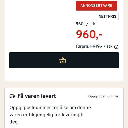
ANNONSERT VARE
NETTPRIS
960,-
/
stk
960,-
Førpris
1 919,-
/ stk
Få varen levert
Oppgi postnummer
NOBB
46124146
Oppgi postnummer for å se om denne
varen er tilgjengelig for levering til
Artikkelnummer
101157087
deg.