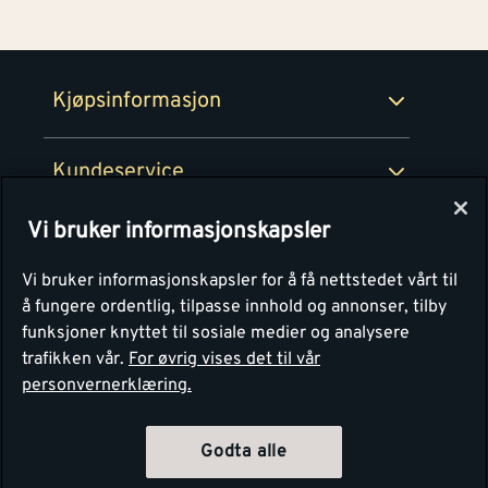
100% fornøydgaranti
Retur- og angrerettsskjema
Montér Bedrift
Ledige stillinger
Kjøpsinformasjon
Retur av EE-avfall
Personvern
Kundeservice
Våre kjøkkensentre
Vi bruker informasjonskapsler
Montér
Vi bruker informasjonskapsler for å få nettstedet vårt til
å fungere ordentlig, tilpasse innhold og annonser, tilby
funksjoner knyttet til sosiale medier og analysere
trafikken vår.
For øvrig vises det til vår
personvernerklæring.
Godta alle