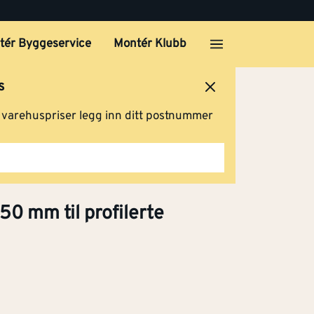
tér Byggeservice
Montér Klubb
s
ersted
Logg inn
Handlevogn
g varehuspriser legg inn ditt postnummer
0 mm til profilerte