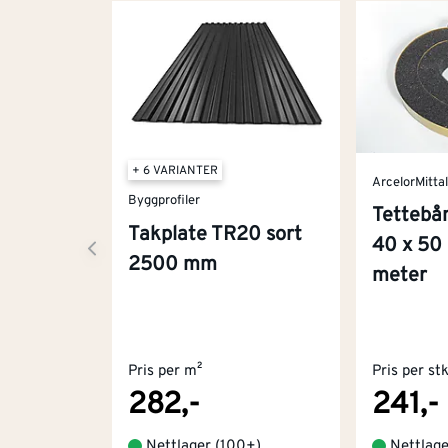
+ 6 VARIANTER
ArcelorMitta
Byggprofiler
Tettebån
Takplate TR20 sort
40 x 50
2500 mm
meter
Pris per m²
Pris per st
282,-
241,-
Nettlager
(
100+
)
Nettlag