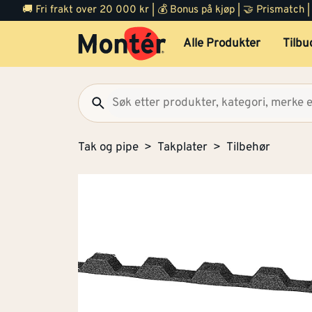
🚚 Fri frakt over 20 000 kr | 💰 Bonus på kjøp | 🤝 Prismatch
Alle Produkter
Tilbu
Tak og pipe
Takplater
Tilbehør