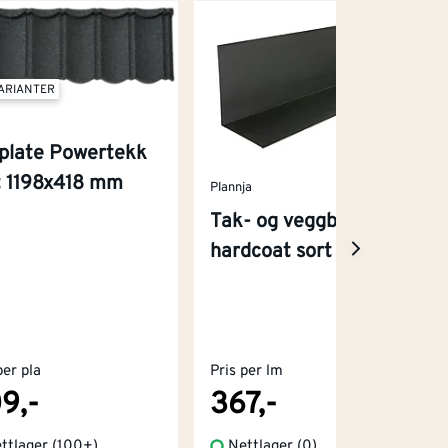
VARIANTER
plate Powertekk
t 1198x418 mm
Plannja
Tak- og veggbeslag
hardcoat sort 2 m
per pla
Pris per lm
9,-
367,-
ttlager
(
100+
)
Nettlager (0)