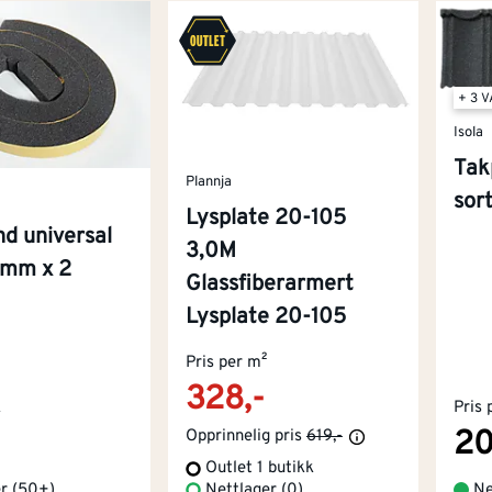
+ 3 
Isola
Tak
Plannja
sor
l
Lysplate 20-105
d universal
3,0M
 mm x 2
Glassfiberarmert
Lysplate 20-105
Pris per m²
328,-
k
Pris 
20
Opprinnelig pris
619,-
Outlet 1 butikk
er
(
50+
)
Nettlager (0)
Ne