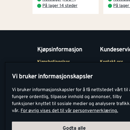
På lager 14 steder
På lager
Kjøpsinformasjon
Kundeservi
Kjøpsbetingelser
Kontakt oss
Betaling
Tjenester
Vi bruker informasjonskapsler
Netthandel
Montér Klubb
Vi bruker informasjonskapsler for å få nettstedet vårt til 
Retur- og
Medlemsavtale
fungere ordentlig, tilpasse innhold og annonser, tilby
angrerettsskjema
funksjoner knyttet til sosiale medier og analysere trafik
Montér Bedrift
vår.
For øvrig vises det til vår personvernerklæring.
Retur av EE-avf
Godta alle