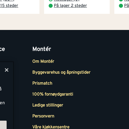
 15 steder
På lager 2 steder
På
ce
Montér
Om Montér
Byggevarehus og åpningstider
Prismatch
å
r
100% fornøydgaranti
ken
Ledige stillinger
all
Personvern
Våre kjøkkensentre