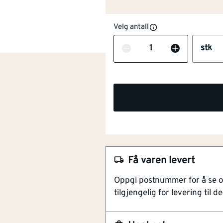
Velg antall
Antall
stk
Få varen levert
Oppgi postnummer for å se 
NOBB
49209504
tilgjengelig for levering til de
Artikkelnummer
101207842
Lengde (mm)
[mm]
2350