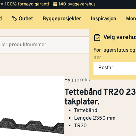
 | ⭐ 100% fornøyd garanti | 🏪 140 byggevarehus
d
🏷️ Outlet
Byggeprosjekter
Inspirasjon
Mon
Velg varehu
Velg lag
For lagerstatus o
her
Postnr
Byggprofiler
Tettebånd TR20 235
takplater.
Tettebånd
Lengde 2350 mm
TR20