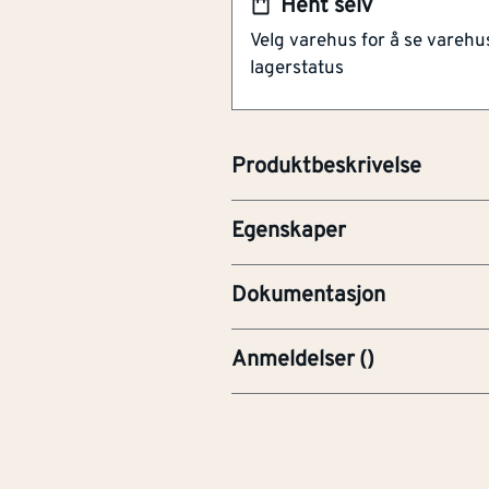
Hent selv
Tettebånd
Velg varehus for å se varehu
Lengde 2350 mm
Materiale
Andre
lagerstatus
TR20
Modell / utførelse
Bølge
Tettebånd TR20 2350 mm
Type
Andre
Produktbeskrivelse
tilbehør/reservedel
HMF-Helse, miljø og sikker
Egenskaper
PRE-Produktdatablad
Dokumentasjon
Anmeldelser
(
)