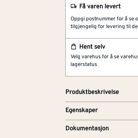
NOBB
52949801
Få varen levert
Artikkelnummer
101215680
Oppgi postnummer for å se 
tilgjengelig for levering til de
Rask montering
200 stk per coil
Solid og slitesterk utførels
Hent selv
Praktisk pakning
Velg varehus for å se varehu
lagerstatus
Spikerskrue for montering av P
tilbehør. Leveres på coil à 200 
og effektiv innfesting tilpasse
Tilbehør
Nei
Produktbeskrivelse
Reservedel
Nei
Egenskaper
TEKG-Teknisk godkjenning
Dokumentasjon