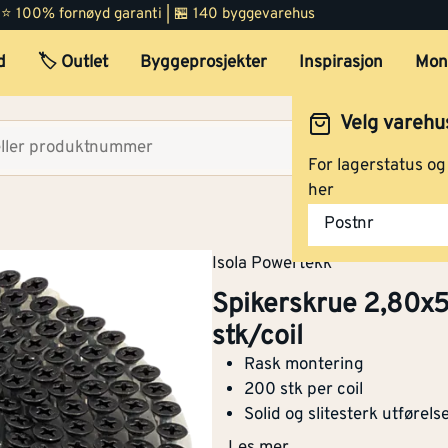
 | ⭐ 100% fornøyd garanti | 🏪 140 byggevarehus
d
🏷️ Outlet
Byggeprosjekter
Inspirasjon
Mon
Velg varehu
Velg lag
For lagerstatus o
her
Postnr
Isola Powertekk
Spikerskrue 2,80x5
stk/coil
Rask montering
200 stk per coil
Solid og slitesterk utførels