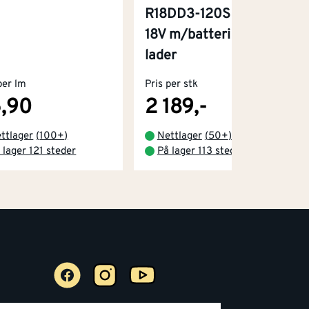
R18DD3-120S One+
18V m/batteri og
lader
per lm
Pris per stk
,90
2 189,-
ttlager
(
100+
)
Nettlager
(
50+
)
 lager 121 steder
På lager 113 steder