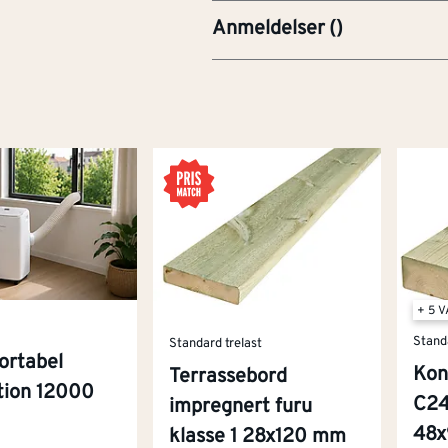
Anmeldelser
(
)
+ 5 
Stand
Standard trelast
ortabel
Kon
Terrassebord
ition 12000
C24
impregnert furu
48
klasse 1 28x120 mm