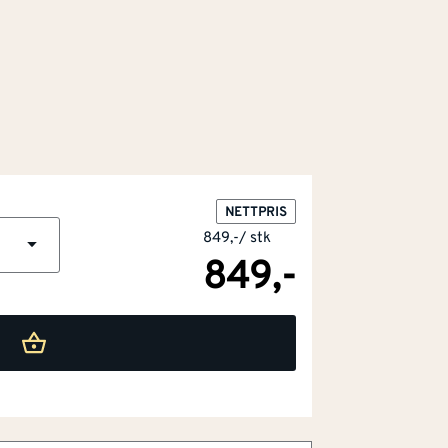
NETTPRIS
849,-
/
stk
849,-