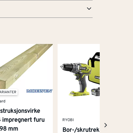
VARIANTER
ard
struksjonsvirke
 impregnert furu
RYOBI
x98 mm
Bor-/skrutrekker