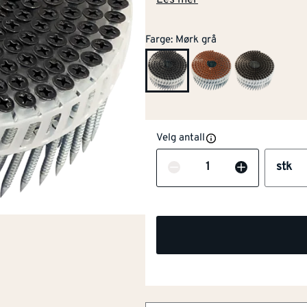
Les mer
Farge
:
Mørk grå
Velg antall
Antall
stk