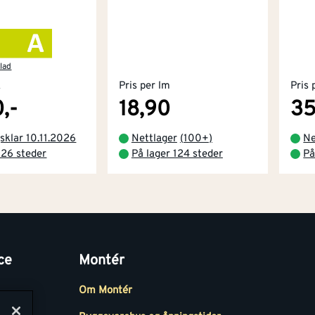
lad
k
Pris per lm
Pris 
,-
18,90
35
sklar 10.11.2026
Nettlager
(
100+
)
Ne
 26 steder
På lager 124 steder
På
ce
Montér
Om Montér