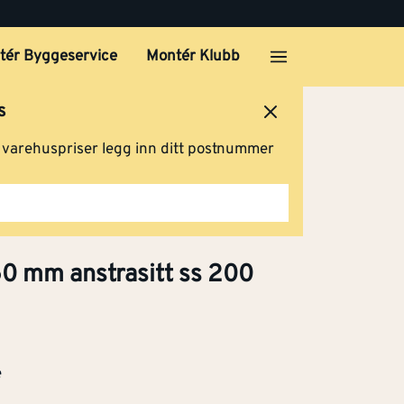
tér Byggeservice
Montér Klubb
s
ersted
Logg inn
Handlevogn
g varehuspriser legg inn ditt postnummer
0 mm anstrasitt ss 200
e