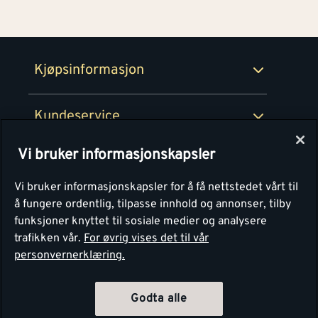
Medlemsavtaler
100% fornøydgaranti
Retur- og angrerettsskjema
Montér Bedrift
Ledige stillinger
Kjøpsinformasjon
Retur av EE-avfall
Personvern
Kundeservice
Våre kjøkkensentre
Vi bruker informasjonskapsler
Montér
Vi bruker informasjonskapsler for å få nettstedet vårt til
å fungere ordentlig, tilpasse innhold og annonser, tilby
funksjoner knyttet til sosiale medier og analysere
trafikken vår.
For øvrig vises det til vår
personvernerklæring.
Godta alle