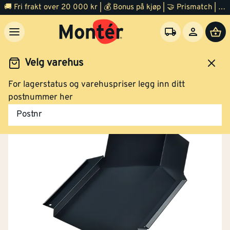
🚚 Fri frakt over 20 000 kr | 💰 Bonus på kjøp | 🤝 Prismatch | ⭐ 100% fornøyd garanti | 🏪 140 byggevarehus
Velg varehus
For lagerstatus og varehuspriser legg inn ditt
Tak og pipe
Takplater
Tilbehør
postnummer her
Postnr