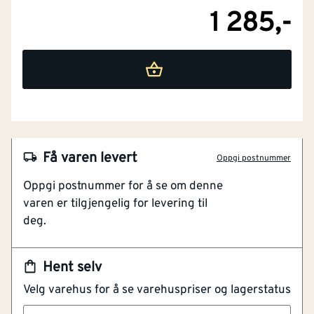
1 285,-
NOBB
51221081
Få varen levert
Oppgi postnummer
Artikkelnummer
101198303
Oppgi postnummer for å se om denne
varen er tilgjengelig for levering til
For overgang mellom takflater
deg.
En del av Powertekk taksystem
Festes med egne Powertekk skruer
Gjenvinnbar
Hent selv
Velg varehus for å se varehuspriser og lagerstatus
Powertekk Kilrenne er en del av Isola Powertekk
tilbehør som produseres i samme utførsel og farge