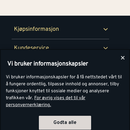
Netthandel
Medlemsavtaler
100% fornøydgaranti
Retur- og angrerettsskjema
Montér Bedrift
Ledige stillinger
Kjøpsinformasjon
Retur av EE-avfall
Personvern
Kundeservice
Våre kjøkkensentre
Vi bruker informasjonskapsler
Montér
Vi bruker informasjonskapsler for å få nettstedet vårt til
å fungere ordentlig, tilpasse innhold og annonser, tilby
funksjoner knyttet til sosiale medier og analysere
trafikken vår.
For øvrig vises det til vår
personvernerklæring.
Godta alle