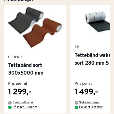
BMI
Tettebånd wakaf
ULTIPRO
sort 280 mm 5 
Tettebånd sort
Kontakt oss
300x5000 mm
Om Montér
Pris per rul
Pris per rul
Kjøpsbetingelser
Tjenester
Byggevarehus og åpningstider
1 299,-
1 499,-
Betaling
Montér Klubb
Sjekk nettlager
Sjekk nettlager
Prismatch
På lager 21 steder
På lager 4 steder