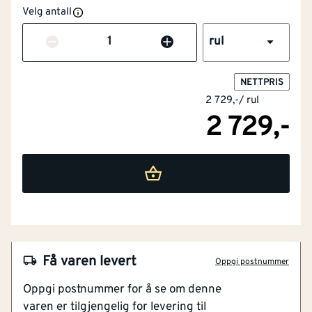
Velg antall
Antall
rul
NETTPRIS
2 729,-
/
rul
NOBB
60776252
2 729,-
Artikkelnummer
101787937
Erstatter kompliserte beslag
Formbart og selvklebende
Enkel montering uten spesialverktøy
Tetter sikkert mot vanninntrenging
Leveres i grå, rød og sort
Få varen levert
Oppgi postnummer
Isola Wakaflex er et fleksibelt og selvklebende
Oppgi postnummer for å se om denne
tettebånd som gir en rask, sikker og estetisk løsning
varen er tilgjengelig for levering til
ved overganger på tak. Det er utviklet for å erstatte