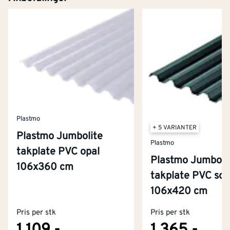
Plastmo
+ 5 VARIANTER
Plastmo Jumbolite
Plastmo
takplate PVC opal
Plastmo Jumboli
106x360 cm
takplate PVC sot
Kontakt oss
106x420 cm
Om Montér
Pris per stk
Pris per stk
Kjøpsbetingelser
Tjenester
Byggevarehus og åpningstider