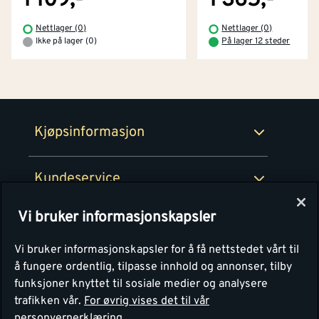
1 109,-
1 365,-
Betaling
Montér Klubb
Nettlager (0)
Nettlager (0)
Prismatch
Ikke på lager (0)
På lager 12 steder
Netthandel
Medlemsavtaler
100% fornøydgaranti
Retur- og angrerettsskjema
Montér Bedrift
Ledige stillinger
Kjøpsinformasjon
Retur av EE-avfall
Personvern
Kundeservice
Våre kjøkkensentre
Vi bruker informasjonskapsler
Montér
Vi bruker informasjonskapsler for å få nettstedet vårt til
å fungere ordentlig, tilpasse innhold og annonser, tilby
funksjoner knyttet til sosiale medier og analysere
trafikken vår.
For øvrig vises det til vår
personvernerklæring.