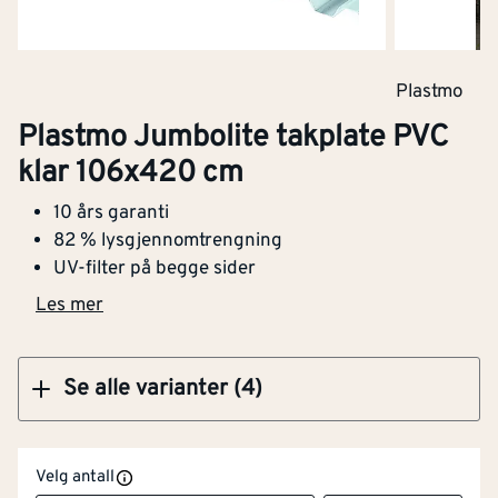
Klikk og hent
Plastmo
Plastmo Jumbolite takplate PVC klar 106x420
Plastmo Jumbolite takplate PVC
cm
klar 106x420 cm
10 års garanti
82 % lysgjennomtrengning
UV-filter på begge sider
Klikk og hent
Les mer
Se alle varianter (4)
Velg antall