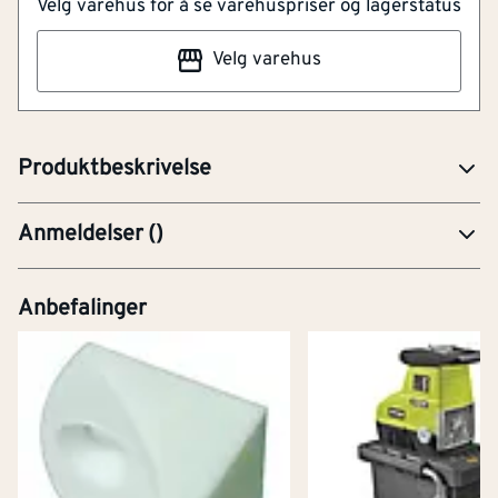
Velg varehus for å se varehuspriser og lagerstatus
Motstandsdyktig mot rust
Enkel montering med skruer
Velg varehus
Vinkeljern i stål, møbelvinkler i stål og plast,
hjørnejern, T-jern etc.
Produktbeskrivelse
Anmeldelser
(
)
Anbefalinger