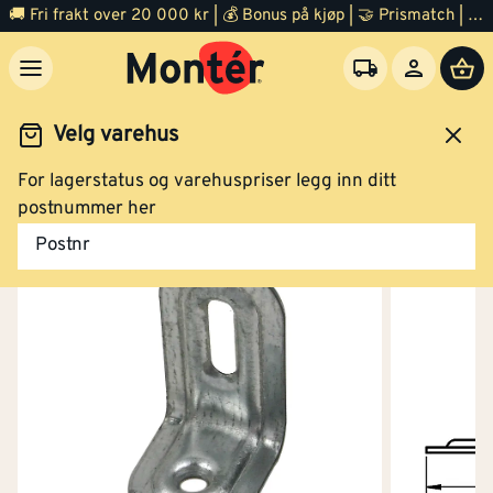
🚚 Fri frakt over 20 000 kr | 💰 Bonus på kjøp | 🤝 Prismatch | ⭐ 100% fornøyd garanti | 🏪 140 byggevarehus
Velg varehus
For lagerstatus og varehuspriser legg inn ditt
Jernvare
Hylleknekt
postnummer her
Postnr
Vinkeljern 23 mm elforzinket
Klikk og hent