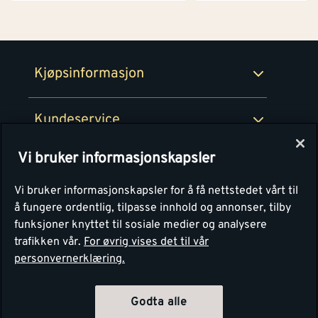
Netthandel
Medlemsavtaler
100% fornøydgaranti
Retur- og angrerettsskjema
Montér Bedrift
Ledige stillinger
Kjøpsinformasjon
Retur av EE-avfall
Personvern
Kundeservice
Våre kjøkkensentre
Vi bruker informasjonskapsler
Montér
Vi bruker informasjonskapsler for å få nettstedet vårt til
å fungere ordentlig, tilpasse innhold og annonser, tilby
funksjoner knyttet til sosiale medier og analysere
trafikken vår.
For øvrig vises det til vår
personvernerklæring.
Godta alle