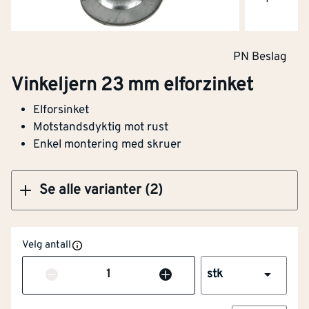
Vinkeljern 30 mm elforzinket
PN Beslag
Vinkeljern 23 mm elforzinket
Elforsinket
Klikk og hent
Motstandsdyktig mot rust
Enkel montering med skruer
Se alle varianter (2)
Velg antall
Antall
stk