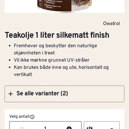
Egnet for treverk
Ja
Klikk og hent
Selvrensende
Nei
Owatrol
Teakolje 0,5 liter silkematt finish
Egnet for
Ja
Teakolje 1 liter silkematt finish
dør/vindu/detalj
Fremhever og beskytter den naturlige
skjønnheten i treet
Egnet for mur/betong
Nei
Vil ikke mørkne grunnet UV-stråler
Klikk og hent
Kan brukes både inne og ute, horisontalt og
Egnet for tak
Nei
vertikalt
Minimums
5
[°c]
påføringstemperatur
Se alle varianter (2)
Innhold
[ml]
1
Velg antall
Bruksklar
Ja
Antall