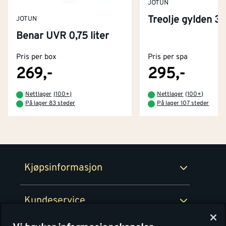
JOTUN
Treolje gylden 3 l
JOTUN
Kontakt oss
Benar UVR 0,75 liter
Om Montér
Pris per box
Pris per spa
Kjøpsbetingelser
Tjenester
Byggevarehus og åpningstider
269,-
295,-
Betaling
Montér Klubb
Nettlager
(
100+
)
Nettlager
(
100+
)
Prismatch
På lager 83 steder
På lager 107 steder
Netthandel
Medlemsavtaler
100% fornøydgaranti
Retur- og angrerettsskjema
Montér Bedrift
Ledige stillinger
Kjøpsinformasjon
Retur av EE-avfall
Personvern
Kundeservice
Våre kjøkkensentre