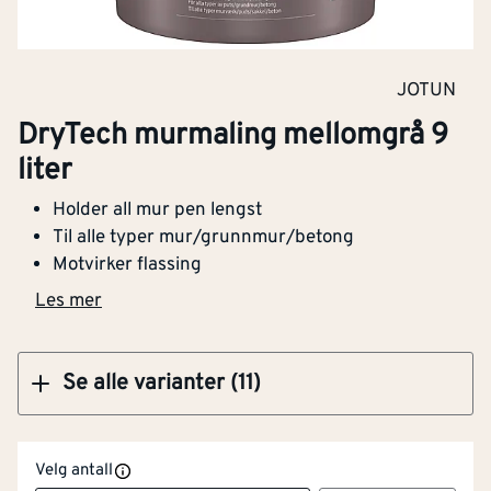
Egnet for terrassegulv i
Nei
tre
Klikk og hent
JOTUN
Egnet for metall
Nei
DryTech murmaling mellomgrå 9
DryTech murmaling dyp grå 9 liter
Egnet for treverk
Nei
liter
Selvrensende
Ja
Holder all mur pen lengst
Til alle typer mur/grunnmur/betong
Egnet for
Nei
Motvirker flassing
Klikk og hent
dør/vindu/detalj
Les mer
Egnet for mur/betong
Ja
Se alle varianter (11)
Egnet for tak
Nei
Minimums
5
[°c]
Velg antall
påføringstemperatur