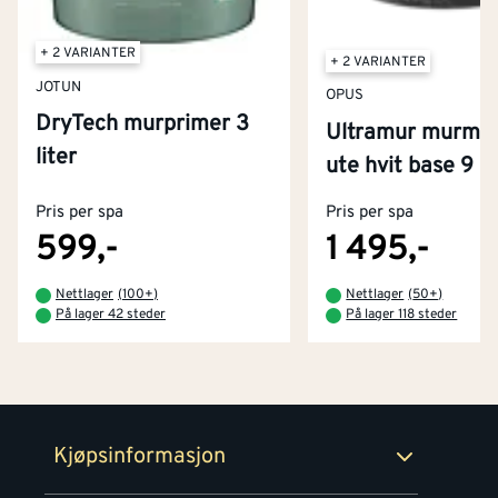
+ 2 VARIANTER
+ 2 VARIANTER
JOTUN
OPUS
DryTech murprimer 3
Ultramur murmal
liter
Kontakt oss
ute hvit base 9 li
Om Montér
Pris per spa
Pris per spa
Kjøpsbetingelser
Tjenester
Byggevarehus og åpningstider
599,-
1 495,-
Betaling
Montér Klubb
Nettlager
(
100+
)
Nettlager
(
50+
)
Prismatch
På lager 42 steder
På lager 118 steder
Netthandel
Medlemsavtaler
100% fornøydgaranti
Retur- og angrerettsskjema
Montér Bedrift
Ledige stillinger
Kjøpsinformasjon
Retur av EE-avfall
Personvern