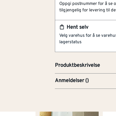
Oppgi postnummer for å se 
Vær- og UV-bestandig
tilgjengelig for levering til de
Etterlater ingen klebereste
En sterk maskeringstape, spesi
Hent selv
Den har et løsemiddelfritt limbe
Velg varehus for å se varehu
resirkulert papir, og sørger for
lagerstatus
vedheft og restefri fjerning, n
bestandig maskeringstape som p
oppussingsarbeid.
Produktbeskrivelse
Anmeldelser
(
)