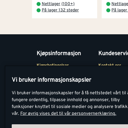
Nettlager
(
100+
)
Nettlag
På lager 132 steder
På lager
Kjøpsinformasjon
Kundeservi
Kjøpsbetingelser
Kontakt oss
Betaling
Tjenester
Vi bruker informasjonskapsler
Netthandel
Montér Klubb
Vi bruker informasjonskapsler for å få nettstedet vårt til 
Retur- og
Medlemsavtale
fungere ordentlig, tilpasse innhold og annonser, tilby
angrerettsskjema
funksjoner knyttet til sosiale medier og analysere trafik
Montér Bedrift
vår.
For øvrig vises det til vår personvernerklæring.
Retur av EE-avf