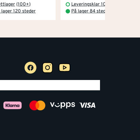
ttlager
(
100+
)
Leveringsklar 10.11.2026
 lager 120 steder
På lager 84 steder