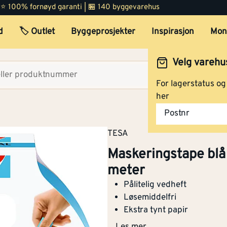
 | ⭐ 100% fornøyd garanti | 🏪 140 byggevarehus
d
🏷️ Outlet
Byggeprosjekter
Inspirasjon
Mon
Velg varehu
Velg lag
For lagerstatus o
her
Postnr
Maskeringstape blå utend
TESA
25 mmx25 meter
Maskeringstape bl
meter
Pålitelig vedheft
Maskeringstape utendørs 
Løsemiddelfri
mm x 25 meter blå
Ekstra tynt papir