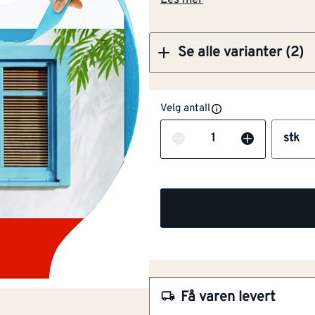
Les mer
Se alle varianter (2)
Velg antall
Antall
stk
NOBB
57965346
Artikkelnummer
101343189
Pålitelig vedheft
Løsemiddelfri
Få varen levert
Ekstra tynt papir