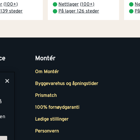
er
(
100+
)
Nettlager
(
100+
)
Ne
 139 steder
På lager 126 steder
På
ce
Montér
Om Montér
Byggevarehus og åpningstider
Prismatch
å
r
100% fornøydgaranti
ken
Ledige stillinger
all
Personvern