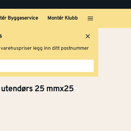
tér Byggeservice
Montér Klubb
s
ersted
Logg inn
Handlevogn
g varehuspriser legg inn ditt postnummer
ørs
Klikk og hent
å utendørs 25 mmx25
38
Klikk og hent