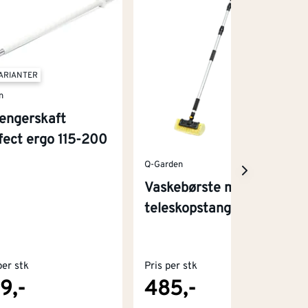
VARIANTER
n
lengerskaft
fect ergo 115-200
Q-Garden
Vaskebørste med
teleskopstang
per stk
Pris per stk
9,-
485,-