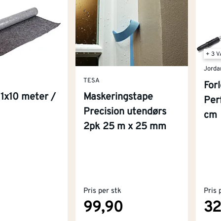
+ 3 
Jorda
TESA
For
 1x10 meter /
Maskeringstape
Per
Precision utendørs
cm
2pk 25 m x 25 mm
Pris per stk
Pris 
99,90
32