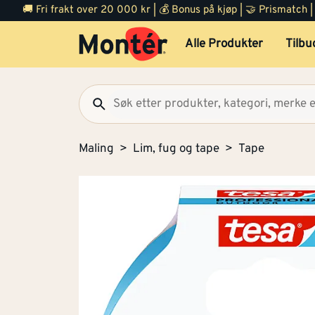
🚚 Fri frakt over 20 000 kr | 💰 Bonus på kjøp | 🤝 Prismatch
Alle Produkter
Tilbu
Maling
Lim, fug og tape
Tape