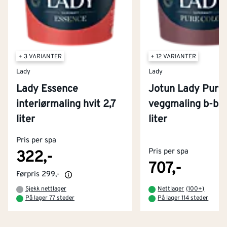
+ 3 VARIANTER
+ 12 VARIANTER
Lady
Lady
Lady Essence
Jotun Lady Pure 
interiørmaling hvit 2,7
veggmaling b-bas
liter
liter
Kontakt oss
Om Montér
Pris per spa
Pris per spa
322,-
Kjøpsbetingelser
Tjenester
Byggevarehus og åpningstider
707,-
Førpris
299,-
Betaling
Montér Klubb
Sjekk nettlager
Nettlager
(
100+
)
Prismatch
På lager 77 steder
På lager 114 steder
Netthandel
Medlemsavtaler
100% fornøydgaranti