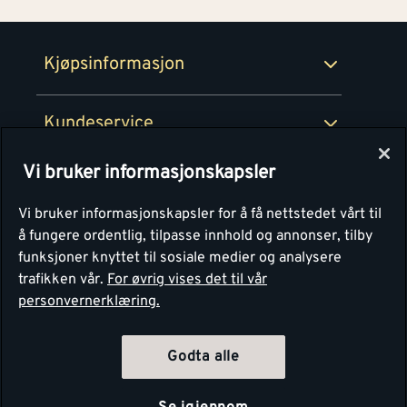
Retur- og angrerettsskjema
Montér Bedrift
Ledige stillinger
Kjøpsinformasjon
Retur av EE-avfall
Personvern
Kundeservice
Våre kjøkkensentre
Vi bruker informasjonskapsler
Montér
Vi bruker informasjonskapsler for å få nettstedet vårt til
å fungere ordentlig, tilpasse innhold og annonser, tilby
funksjoner knyttet til sosiale medier og analysere
trafikken vår.
For øvrig vises det til vår
personvernerklæring.
Godta alle