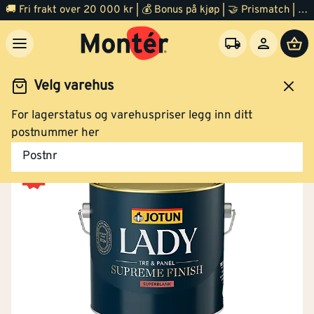
🚚 Fri frakt over 20 000 kr | 💰 Bonus på kjøp | 🤝 Prismatch | ⭐ 100% fornøyd garanti | 🏪 140 byggevarehus
Velg varehus
For lagerstatus og varehuspriser legg inn ditt
Maling
Interiørmaling
Innendørs maling
postnummer her
Postnr
Egnet for kunststoff
Nei
Lady Supreme Finish superblank hvit base 2,7
Overflatetørr (ved 23
2
liter
[h]
°C, 50% R.H.)
Overmalbar (ved 23
8