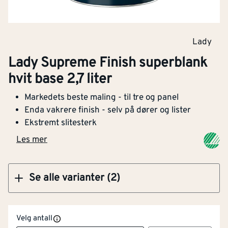
[h]
°C, 50% R.H.)
Klikk og hent
Egnet for terrassegulv i
Nei
Lady
tre
Lady Supreme Finish superblank hvit base
Lady Supreme Finish superblank
0,68 liter
Egnet for metall
Nei
hvit base 2,7 liter
Egnet for treverk
Ja
Markedets beste maling - til tre og panel
Enda vakrere finish - selv på dører og lister
Selvrensende
Nei
Ekstremt slitesterk
Klikk og hent
Les mer
Egnet for
Ja
dør/vindu/detalj
Se alle varianter (2)
Egnet for mur/betong
Nei
Egnet for tak
Nei
Velg antall