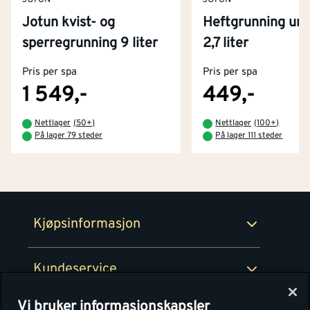
Jotun kvist- og
Heftgrunning uni
Kontakt oss
sperregrunning 9 liter
2,7 liter
Om Montér
Pris per spa
Pris per spa
Kjøpsbetingelser
Tjenester
Byggevarehus og åpningstider
1 549,-
449,-
Betaling
Montér Klubb
Nettlager
(
50+
)
Nettlager
(
100+
)
Prismatch
På lager 79 steder
På lager 111 steder
Netthandel
Medlemsavtaler
100% fornøydgaranti
Retur- og angrerettsskjema
Montér Bedrift
Ledige stillinger
Kjøpsinformasjon
Retur av EE-avfall
Personvern
Kundeservice
Våre kjøkkensentre
Vi bruker informasjonskapsler