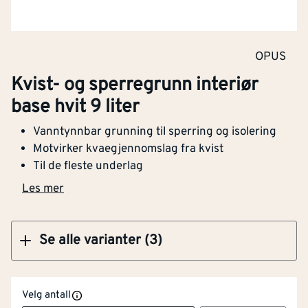
Klikk og hent
OPUS
Kvist- og sperregrunn interiør base hvit 0,68
Kvist- og sperregrunn interiør
liter
base hvit 9 liter
Vanntynnbar grunning til sperring og isolering
Motvirker kvaegjennomslag fra kvist
Til de fleste underlag
Klikk og hent
Les mer
Se alle varianter (3)
Velg antall