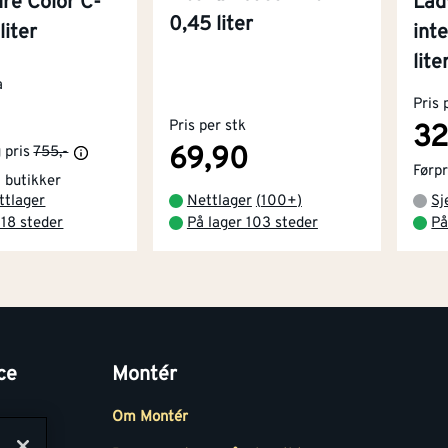
re Color C-
Lad
0,45 liter
liter
inte
lite
a
Pris 
Pris per stk
32
69,90
 pris
755,-
Førpr
1 butikker
ttlager
Nettlager
(
100+
)
Sj
 18 steder
På lager 103 steder
På
ce
Montér
Om Montér