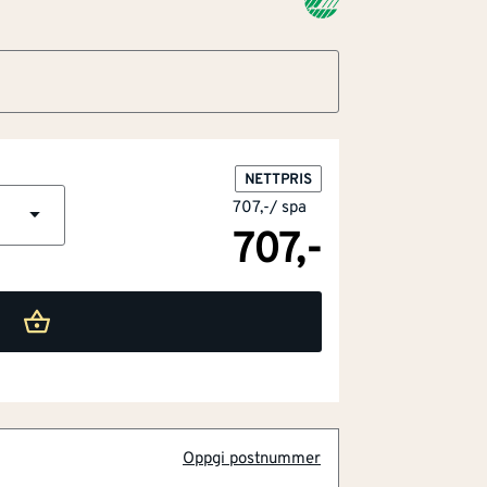
NETTPRIS
707,-
/
spa
707,-
ende
Oppgi postnummer
g