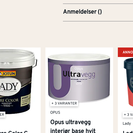
Anmeldelser
(
)
ANNO
+ 3 VARIANTER
OPUS
TER
+ 3 
Opus ultravegg
Lady
interiør base hvit