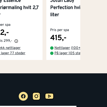
y Essence
Jotun Lady
riørmaling hvit 2,7
Perfection hvit 2,7
r
liter
per spa
Pris per spa
2,-
415,-
is
299,-
ekk nettlager
Nettlager
(
100+
)
 lager 77 steder
På lager 105 steder