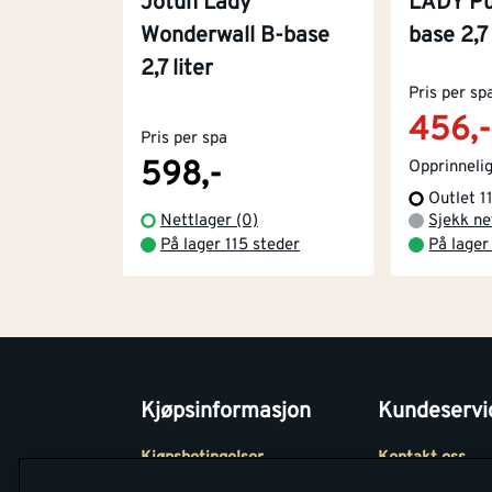
Jotun Lady
LADY Pu
Wonderwall B-base
base 2,7 
2,7 liter
Pris per sp
456,-
Pris per spa
598,-
Opprinnelig
Outlet 1
Nettlager (0)
Sjekk ne
På lager 115 steder
På lager
Kjøpsinformasjon
Kundeservi
Kjøpsbetingelser
Kontakt oss