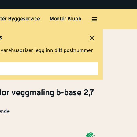
er
Klikk og hent
tér Byggeservice
Montér Klubb
s
ersted
Logg inn
er
Handlevogn
g varehuspriser legg inn ditt postnummer
Klikk og hent
Klikk og hent
lor veggmaling b-base 2,7
ende
Klikk og hent