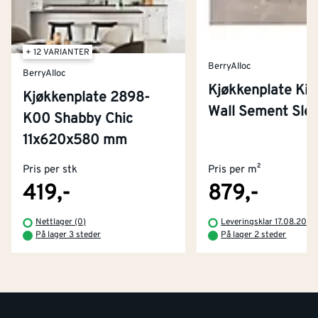
+ 12 VARIANTER
BerryAlloc
BerryAlloc
Kjøkkenplate Kit
Kjøkkenplate 2898-
Wall Sement Slet
K00 Shabby Chic
Kontakt oss
11x620x580 mm
Om Montér
Pris per stk
Pris per m²
Kjøpsbetingelser
Tjenester
Byggevarehus og åpningstider
419,-
879,-
Betaling
Montér Klubb
Nettlager (0)
Leveringsklar 17.08.2026
Prismatch
På lager 3 steder
På lager 2 steder
Netthandel
Medlemsavtaler
100% fornøydgaranti
Retur- og angrerettsskjema
Montér Bedrift
Ledige stillinger