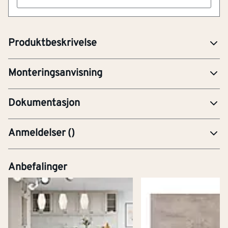
Artikkelnummer
101178866
For enkel montering og forsegling av panelene
Produktbeskrivelse
Last ned monteringsanvisning
BRO-Brosjyre
Monteringsanvisning
MAN-Monteringsanvisning
Dokumentasjon
Anmeldelser
(
)
Anbefalinger