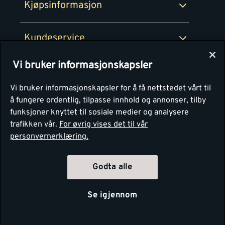
Kjøpsinformasjon
Retur av EE-avfall
Personvern
Kundeservice
Våre kjøkkensentre
Vi bruker informasjonskapsler
Montér
Vi bruker informasjonskapsler for å få nettstedet vårt til
å fungere ordentlig, tilpasse innhold og annonser, tilby
funksjoner knyttet til sosiale medier og analysere
trafikken vår.
For øvrig vises det til vår
personvernerklæring.
Godta alle
Se igjennom
Copyright Montér 2026