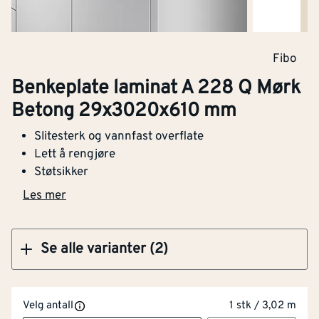
Klikk og hent
Fibo
Benkeplate laminat A 810 P Risør
Benkeplate laminat A 228 Q Mørk
29x3020x610 mm
Betong 29x3020x610 mm
Slitesterk og vannfast overflate
Lett å rengjøre
Støtsikker
Klikk og hent
Les mer
Se alle varianter (2)
Velg antall
1 stk / 3,02 m