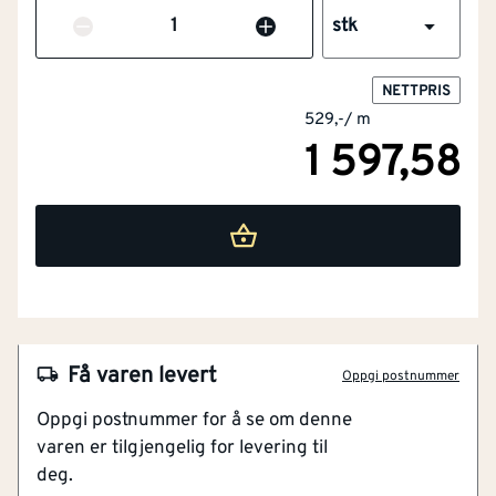
Antall
stk
NETTPRIS
529,-
/
m
1 597,58
NOBB
56819836
Artikkelnummer
101272488
Få varen levert
Oppgi postnummer
Slitesterk og vannfast overflate
Oppgi postnummer for å se om denne
Lett å rengjøre
varen er tilgjengelig for levering til
Støtsikker
deg.
Kjemikaliebestandig