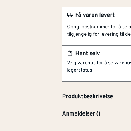
Få varen levert
Oppgi postnummer for å se 
NOBB
57253745
tilgjengelig for levering til de
Artikkelnummer
101282239
Hent selv
Enkel montering
Sikker og god løsning
Velg varehus for å se varehu
lagerstatus
Koblingsklemme. Enkel monteri
Kan kun installeres av en regis
Produktbeskrivelse
Anmeldelser
(
)