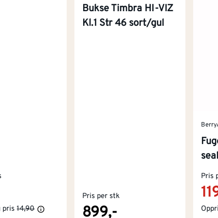
Bukse Timbra HI-VIZ
Kl.1 Str 46 sort/gul
Berry
Fug
sea
s
Pris 
11
Pris per stk
899,-
 pris
14,90
Oppri