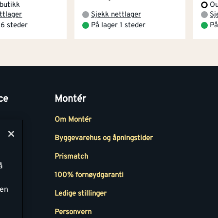
 butikk
Ou
ttlager
Sjekk nettlager
Sj
 6 steder
På lager 1 steder
På
ce
Montér
Om Montér
Byggevarehus og åpningstider
Prismatch
å
r
100% fornøydgaranti
ken
Ledige stillinger
all
Personvern