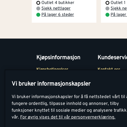
Outlet 4 butikker
Outlet 1
Sjekk nettlager
Sjekk ne
På lager 6 steder
På lager
Kjøpsinformasjon
Kundeservi
Kjøpsbetingelser
Kontakt oss
Betaling
Tjenester
Vi bruker informasjonskapsler
Netthandel
Montér Klubb
Vi bruker informasjonskapsler for å få nettstedet vårt til 
Retur- og
Medlemsavtale
fungere ordentlig, tilpasse innhold og annonser, tilby
angrerettsskjema
funksjoner knyttet til sosiale medier og analysere trafik
Montér Bedrift
vår.
For øvrig vises det til vår personvernerklæring.
Retur av EE-avf