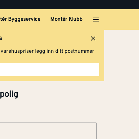
Klikk og hent
tér Byggeservice
Montér Klubb
s
Klikk og hent
ersted
Logg inn
Handlevogn
g varehuspriser legg inn ditt postnummer
Klikk og hent
polig
Klikk og hent