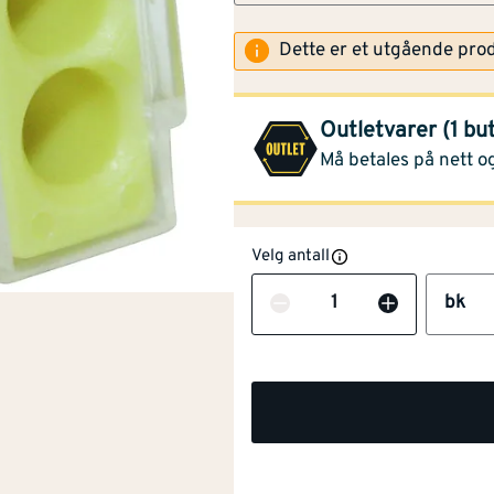
Dette er et utgående pro
Montér Nesbyen
(7 bk)
Outletvarer (1 bu
Opprinnelig pris
43,90
Må betales på nett og
Velg antall
Antall
bk