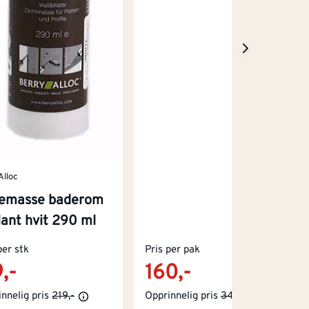
Alloc
emasse baderom
lant hvit 290 ml
per stk
Pris per pak
9,-
160,-
nnelig pris
219,-
Opprinnelig pris
349,-