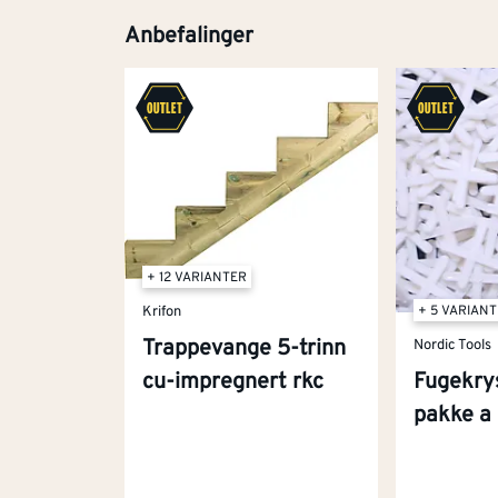
Anbefalinger
+ 12 VARIANTER
+ 5 VARIAN
Krifon
Trappevange 5-trinn
Nordic Tools
Fugekry
cu-impregnert rkc
pakke a