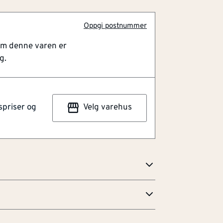
Oppgi postnummer
om denne varen er
g.
spriser og
Velg varehus
ng, ingen spesialverktøy behøves.
trert installasjonsvirksomhet