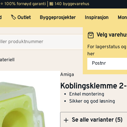
 | ⭐ 100% fornøyd garanti | 🏪 140 byggevarehus
d
🏷️ Outlet
Byggeprosjekter
Inspirasjon
Mon
Koblingsklemme 4-pol
Velg varehu
Velg lag
For lagerstatus o
Koblingsklemme 6-pol
her
teriell
Postnr
Amiga
Koblingsklemme 2-polig
Koblingsklemme 2-
Enkel montering
Sikker og god løsning
Se alle varianter (5)