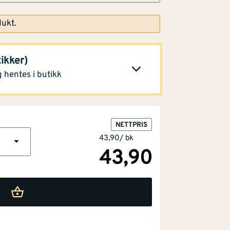
dukt.
20,60
tikker)
Klikk og hent
 hentes i butikk
NETTPRIS
43,90
/
bk
43,90