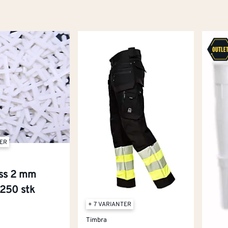
TER
ss 2 mm
 250 stk
+ 7 VARIANTER
Timbra