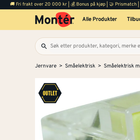
🚚 Fri frakt over 20 000 kr | 💰 Bonus på kjøp | 🤝 Prismatch
Alle Produkter
Tilbu
Jernvare
Småelektrisk
Småelektrisk ma