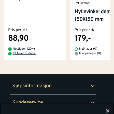
PN Beslag
Hyllevinkel denve
Kontakt oss
150X150 mm
Om Montér
Pris per stk
Pris per stk
Kjøpsbetingelser
Tjenester
Byggevarehus og åpningstider
88,90
179,-
Betaling
Montér Klubb
Nettlager
(
20+
)
Nettlager (0)
Prismatch
På lager 5 steder
Ikke på lager (0)
Netthandel
Medlemsavtaler
100% fornøydgaranti
Retur- og angrerettsskjema
Montér Bedrift
Ledige stillinger
Kjøpsinformasjon
Retur av EE-avfall
Personvern
Kundeservice
Våre kjøkkensentre