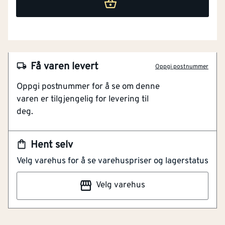
Få varen levert
Oppgi postnummer
Oppgi postnummer for å se om denne
varen er tilgjengelig for levering til
deg.
Hent selv
NOBB
46352142
Velg varehus for å se varehuspriser og lagerstatus
Artikkelnummer
101180695
Velg varehus
Klassisk koksgrå hyllevinkel med mange
bruksområder. En hyllevinkel kan brukes til montering
av blant annet bord og hyller.