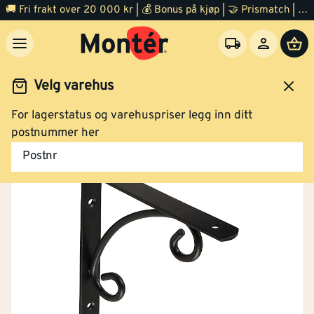
🚚 Fri frakt over 20 000 kr | 💰 Bonus på kjøp | 🤝 Prismatch | ⭐ 100% fornøyd garanti | 🏪 140 byggevarehus
Velg varehus
For lagerstatus og varehuspriser legg inn ditt
Jernvare
Hylleknekt
postnummer her
Postnr