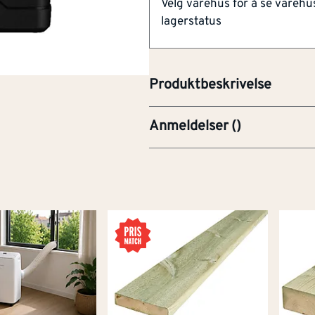
Velg varehus for å se varehu
Kan brukes ute
lagerstatus
Sikrer verdier
Hengelåser og lignende til sikr
Produktbeskrivelse
Anmeldelser
(
)