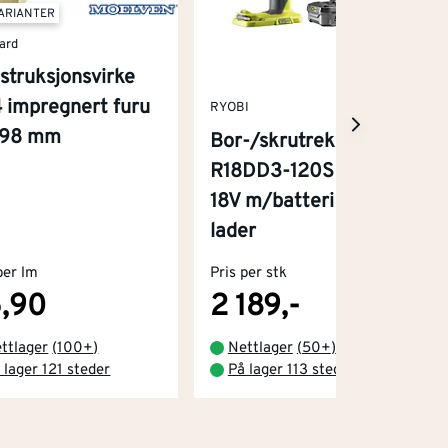
VARIANTER
ard
struksjonsvirke
 impregnert furu
RYOBI
x98 mm
Bor-/skrutrekker
R18DD3-120S One+
18V m/batteri og
lader
per lm
Pris per stk
,90
2 189,-
ttlager
(
100+
)
Nettlager
(
50+
)
 lager 121 steder
På lager 113 steder