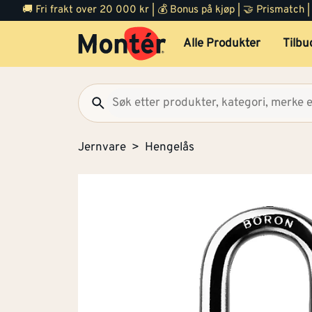
🚚 Fri frakt over 20 000 kr | 💰 Bonus på kjøp | 🤝 Prismatch
Alle Produkter
Tilbu
Jernvare
Hengelås