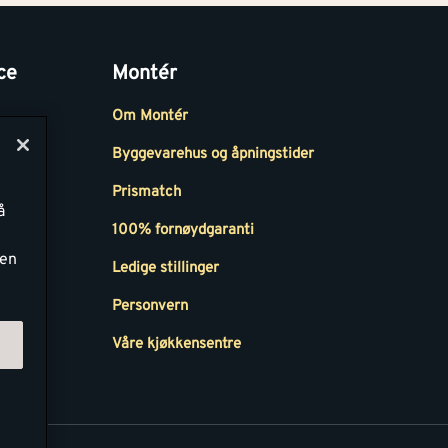
ce
Montér
Om Montér
Byggevarehus og åpningstider
Prismatch
å
r
100% fornøydgaranti
ken
Ledige stillinger
all
Personvern
Våre kjøkkensentre