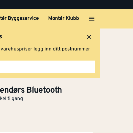
tér Byggeservice
Montér Klubb
s
ersted
Logg inn
Handlevogn
g varehuspriser legg inn ditt postnummer
endørs Bluetooth
kel tilgang