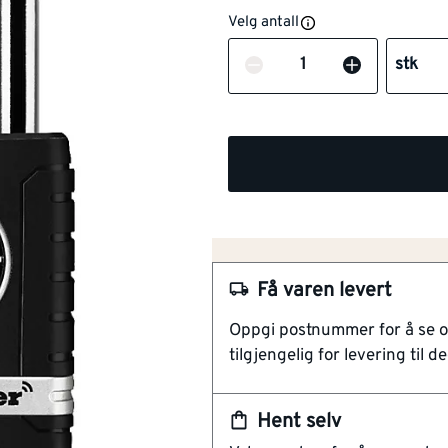
Velg antall
Antall
stk
Få varen levert
Oppgi postnummer for å se 
NOBB
53398872
tilgjengelig for levering til de
Artikkelnummer
101263456
Hent selv
Bluetooth aktivering for en