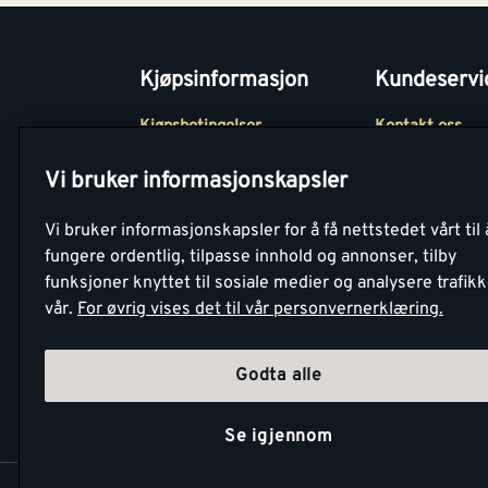
Kjøpsinformasjon
Kundeservi
Kjøpsbetingelser
Kontakt oss
Betaling
Tjenester
Vi bruker informasjonskapsler
Netthandel
Montér Klubb
Vi bruker informasjonskapsler for å få nettstedet vårt til 
Retur- og
Medlemsavtale
fungere ordentlig, tilpasse innhold og annonser, tilby
angrerettsskjema
funksjoner knyttet til sosiale medier og analysere trafik
Montér Bedrift
vår.
For øvrig vises det til vår personvernerklæring.
Retur av EE-avf
Godta alle
Se igjennom