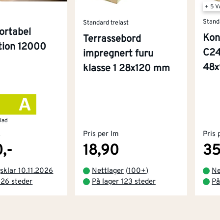
+ 5 
Stand
Standard trelast
ortabel
Kon
Terrassebord
ition 12000
C24
impregnert furu
48
klasse 1 28x120 mm
lad
k
Pris per lm
Pris 
,-
18,90
35
sklar 10.11.2026
Nettlager
(
100+
)
Ne
 26 steder
På lager 123 steder
På