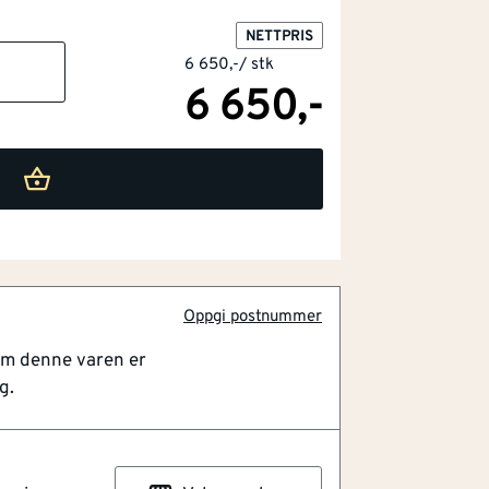
NETTPRIS
6 650,-
/
stk
6 650,-
Oppgi postnummer
om denne varen er
g.
kel tilgang