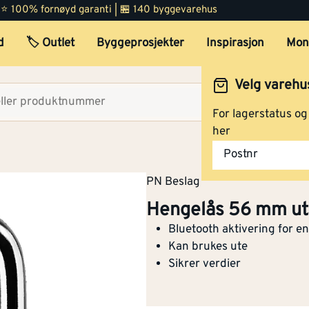
 | ⭐ 100% fornøyd garanti | 🏪 140 byggevarehus
d
🏷️ Outlet
Byggeprosjekter
Inspirasjon
Mon
Velg varehu
Velg lag
For lagerstatus o
her
Postnr
PN Beslag
Hengelås 56 mm ut
Bluetooth aktivering for en
Kan brukes ute
Sikrer verdier