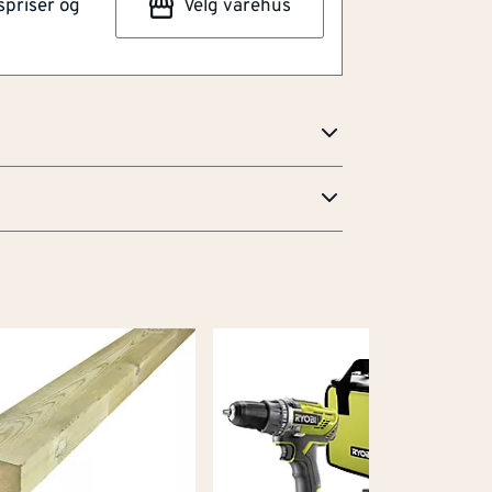
spriser og
Velg varehus
ing