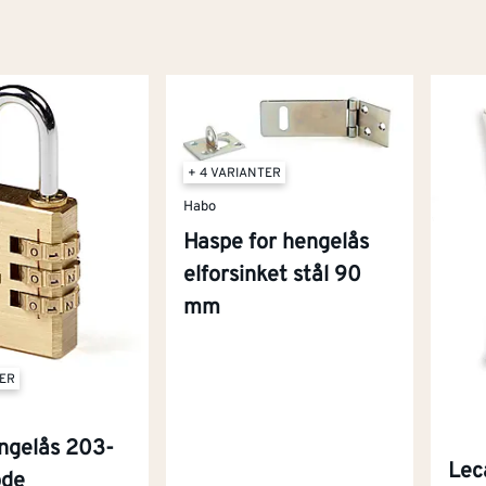
+ 4 VARIANTER
Habo
Haspe for hengelås
elforsinket stål 90
mm
TER
ngelås 203-
Lec
ode