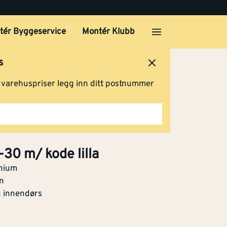
Kjøp
tér Byggeservice
Montér Klubb
s
Klikk og hent
ersted
Logg inn
Handlevogn
g varehuspriser legg inn ditt postnummer
Klikk og hent
30 m/ kode lilla
inium
on
g innendørs
Klikk og hent