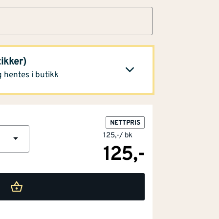
45,70
tikker)
Klikk og hent
 hentes i butikk
NETTPRIS
125,-
/
bk
125,-