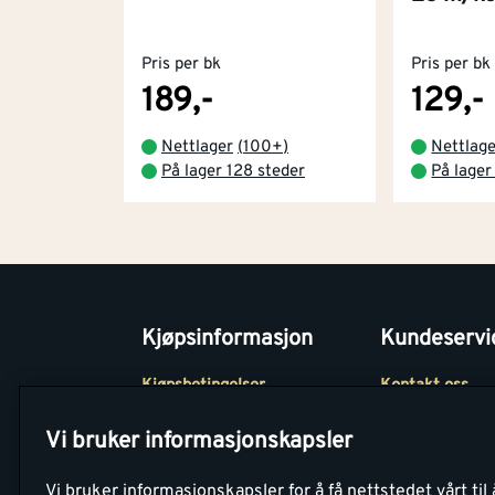
Pris per bk
Pris per bk
189,-
129,-
Nettlager
(
100+
)
Nettlag
På lager 128 steder
På lager
Kjøpsinformasjon
Kundeservi
Kjøpsbetingelser
Kontakt oss
Betaling
Tjenester
Vi bruker informasjonskapsler
Netthandel
Montér Klubb
Vi bruker informasjonskapsler for å få nettstedet vårt til 