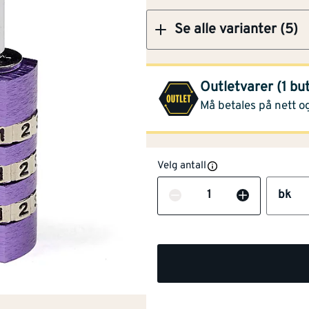
Se alle varianter (5)
Montér Rauma
(1 bk)
Outletvarer (1 bu
Opprinnelig pris
125,-
Må betales på nett og
Velg antall
Antall
bk