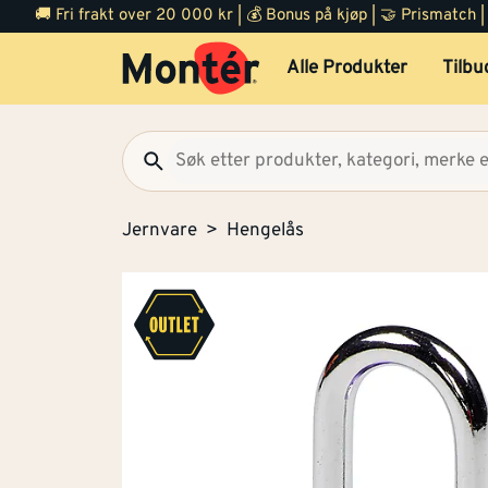
🚚 Fri frakt over 20 000 kr | 💰 Bonus på kjøp | 🤝 Prismatch
Alle Produkter
Tilbu
Jernvare
Hengelås