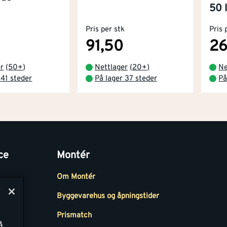
50 l
Pris per stk
Pris 
91,50
26
er
(
50+
)
Nettlager
(
20+
)
Ne
 41 steder
På lager 37 steder
På
ce
Montér
Om Montér
Byggevarehus og åpningstider
Prismatch
å