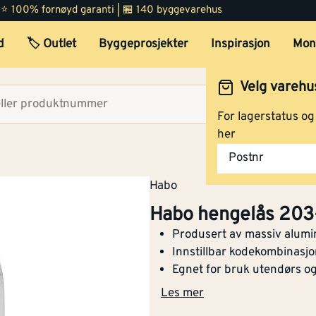
 | ⭐ 100% fornøyd garanti | 🏪 140 byggevarehus
d
🏷️ Outlet
Byggeprosjekter
Inspirasjon
Mon
Habo hengelås 203-30 m/
kode lilla
Velg varehu
Velg lag
For lagerstatus o
her
Habo hengelås 203-30 m/
Postnr
kode sølv
Habo
Habo hengelås 203-
Produsert av massiv alum
Habo hengelås 203-40 m/
Innstillbar kodekombinasj
kode rød
Egnet for bruk utendørs o
Les mer