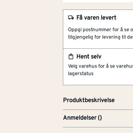
NOBB
52081536
Få varen levert
Artikkelnummer
101218701
Oppgi postnummer for å se 
Produsert av massiv alum
tilgjengelig for levering til de
Innstillbar kodekombinasj
Egnet for bruk utendørs o
Enkelboltet bøyle av stål
Hent selv
Velg varehus for å se varehu
Praktisk og sporty hengelås fra
lagerstatus
er utstyrt med innstillbar kodel
egner seg perfekt for trening 
låseskap. Mye brukt som skaplå
Produktbeskrivelse
Anmeldelser
(
)