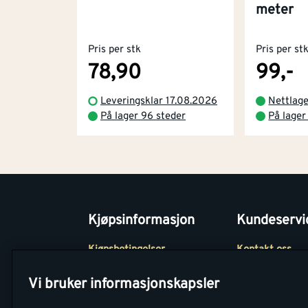
meter
Pris per stk
Pris per st
78,90
99,-
Leveringsklar 17.08.2026
Nettlag
På lager 96 steder
På lager
Kjøpsinformasjon
Kundeservi
Kjøpsbetingelser
Kontakt oss
Betaling
Tjenester
Vi bruker informasjonskapsler
Netthandel
Montér Klubb