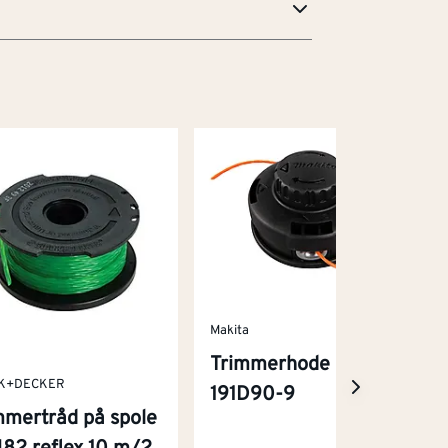
Makita
Trimmerhode
K+DECKER
191D90-9
mmertråd på spole