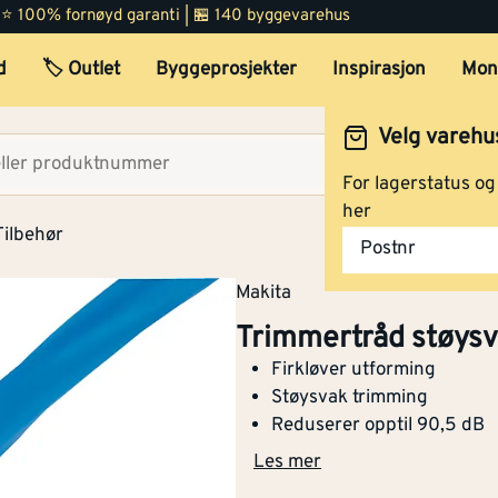
 | ⭐ 100% fornøyd garanti | 🏪 140 byggevarehus
d
🏷️ Outlet
Byggeprosjekter
Inspirasjon
Mon
Trimmertråd støysvak 2,0
meter
Velg varehu
Velg lag
For lagerstatus o
her
Tilbehør
Trimmertråd støysvak 2,4
Postnr
x 15 meter
Makita
Trimmertråd støysv
Firkløver utforming
Trimmertråd støysvak 2,7 
Støysvak trimming
15 meter
Reduserer opptil 90,5 dB
Les mer