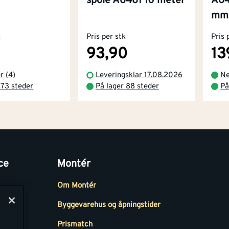
spole A6481 10 meter
A64
mm
k
Pris per stk
Pris 
93,90
13
er
(
4
)
Leveringsklar 17.08.2026
Ne
 73 steder
På lager 88 steder
På
ce
Montér
Om Montér
Byggevarehus og åpningstider
Prismatch