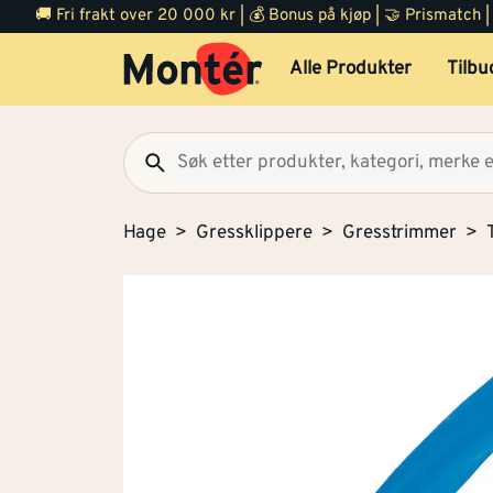
🚚 Fri frakt over 20 000 kr | 💰 Bonus på kjøp | 🤝 Prismatch
Alle Produkter
Tilbu
Hage
Gressklippere
Gresstrimmer