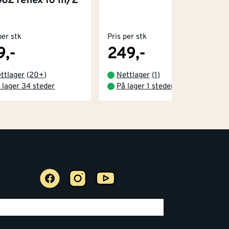
82 reflex 10 m/2
per stk
Pris per stk
9,-
249,-
ttlager
(
20+
)
Nettlager
(
1
)
 lager 34 steder
På lager 1 steder