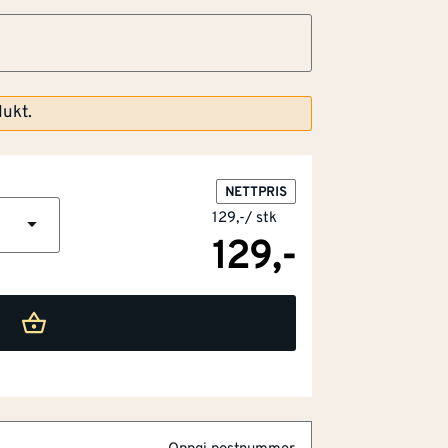
dukt.
NETTPRIS
129,-
/
stk
129,-
%