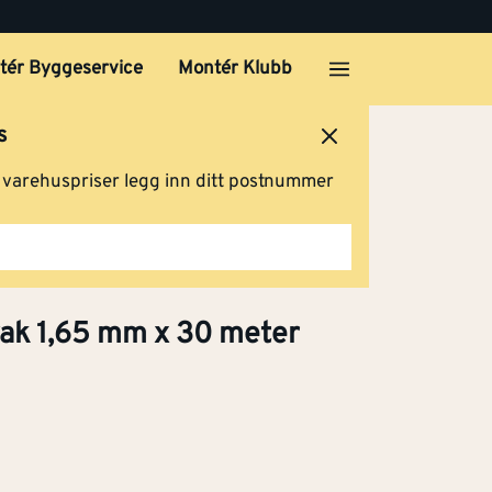
Klikk og hent
tér Byggeservice
Montér Klubb
 mm x 30
s
Kjøp
ersted
Logg inn
Handlevogn
g varehuspriser legg inn ditt postnummer
 mm
Klikk og hent
ak 1,65 mm x 30 meter
mm x
Klikk og hent