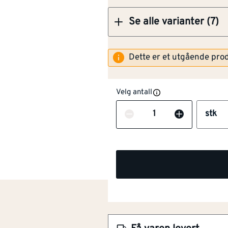
Se alle varianter (7)
Dette er et utgående pro
Velg antall
Antall
stk
NOBB
56850076
Artikkelnummer
101289935
Firkløver utforming
Støysvak trimming
Reduserer opptil 90,5 dB
Økt kuttekapasitet
Øker driftstiden opptil 20