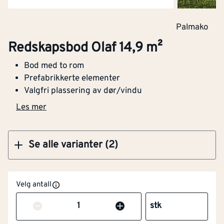
Kjøp
Palmako
Redskapsbod Olaf 18,5 m²
Redskapsbod Olaf 14,9 m²
Bod med to rom
Prefabrikkerte elementer
Valgfri plassering av dør/vindu
Kjøp
Les mer
Se alle varianter (2)
Velg antall
NOBB
53345702
Antall
stk
Artikkelnummer
101468120