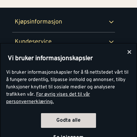
Retur- og angrerettsskjema
Montér Bedrift
Ledige stillinger
Kjøpsinformasjon
Retur av EE-avfall
Personvern
Kundeservice
Våre kjøkkensentre
Vi bruker informasjonskapsler
Montér
Vi bruker informasjonskapsler for å få nettstedet vårt til
å fungere ordentlig, tilpasse innhold og annonser, tilby
funksjoner knyttet til sosiale medier og analysere
trafikken vår.
For øvrig vises det til vår
personvernerklæring.
Godta alle