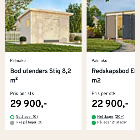
Palmako
Palmako
Bod utendørs Stig 8,2
Redskapsbod Elia
Kontakt oss
m²
m2
Om Montér
Pris per stk
Pris per stk
Kjøpsbetingelser
Tjenester
Byggevarehus og åpningstider
29 900,-
22 900,-
Betaling
Montér Klubb
Nettlager (0)
Nettlager
(
20+
)
Prismatch
Ikke på lager (0)
På lager 21 steder
Netthandel
Medlemsavtaler
100% fornøydgaranti