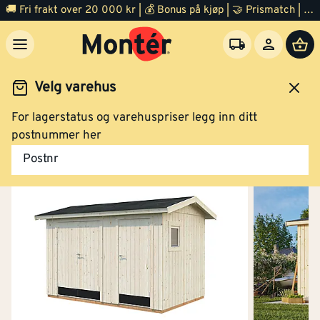
🚚 Fri frakt over 20 000 kr | 💰 Bonus på kjøp | 🤝 Prismatch | ⭐ 100% fornøyd garanti | 🏪 140 byggevarehus
Velg varehus
For lagerstatus og varehuspriser legg inn ditt
Hage
Bod og hagestue
Bod
postnummer her
Postnr
Redskapsbod Olaf 14,9 m²