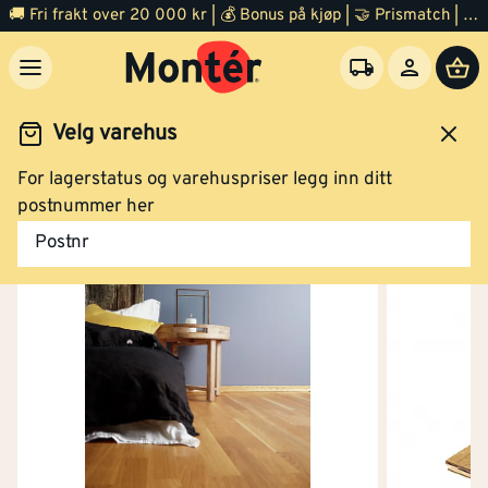
🚚 Fri frakt over 20 000 kr | 💰 Bonus på kjøp | 🤝 Prismatch | ⭐ 100% fornøyd garanti | 🏪 140 byggevarehus
Velg varehus
For lagerstatus og varehuspriser legg inn ditt
Gulv
Parkett
postnummer her
Postnr