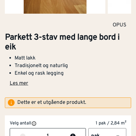
OPUS
Parkett 3-stav med lange bord i
eik
Matt lakk
Tradisjonelt og naturlig
Enkel og rask legging
Les mer
Dette er et utgående produkt.
Legging av gulv
Velg antall
1 pak / 2,84 m²
Gjelder for prosjekt med gulvflate på 15-60
kvadratmeter.