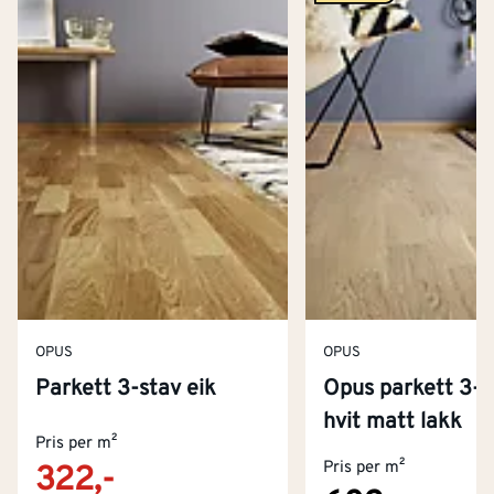
OPUS
OPUS
Parkett 3-stav eik
Opus parkett 3-s
Kontakt oss
hvit matt lakk
Om Montér
Pris per m²
Pris per m²
322,-
Kjøpsbetingelser
Tjenester
Byggevarehus og åpningstider