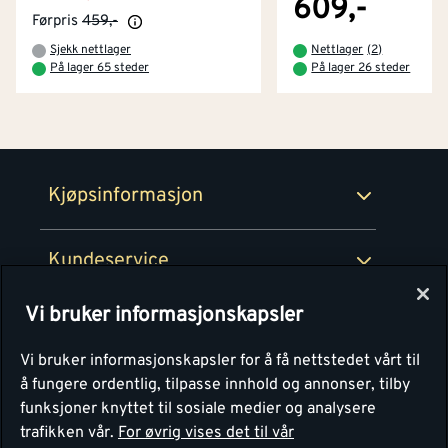
609,-
Førpris
459,-
Betaling
Montér Klubb
Sjekk nettlager
Nettlager
(
2
)
Prismatch
På lager 65 steder
På lager 26 steder
Netthandel
Medlemsavtaler
100% fornøydgaranti
Retur- og angrerettsskjema
Montér Bedrift
Ledige stillinger
Kjøpsinformasjon
Retur av EE-avfall
Personvern
Kundeservice
Våre kjøkkensentre
Vi bruker informasjonskapsler
Montér
Vi bruker informasjonskapsler for å få nettstedet vårt til
å fungere ordentlig, tilpasse innhold og annonser, tilby
funksjoner knyttet til sosiale medier og analysere
trafikken vår.
For øvrig vises det til vår