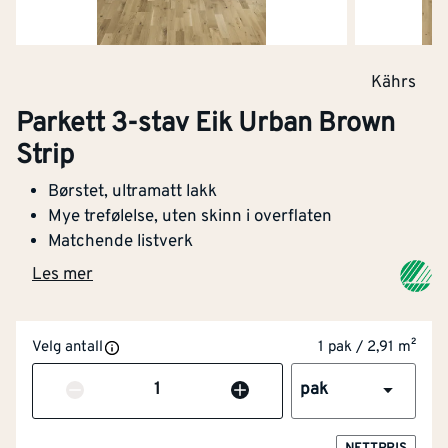
Kährs
Bredde
[mm]
200
Parkett 3-stav Eik Urban Brown
Tykkelse
[mm]
15
Strip
Lengde (mm)
[mm]
2423
Børstet, ultramatt lakk
Mye trefølelse, uten skinn i overflaten
Børstet overflate
Ja
Matchende listverk
Les mer
Tykkelse slitesjikt
[mm]
3.5
Varmelednings
0.11
Velg antall
1 pak / 2,91 m²
evne i henhold
[w/(m.k)]
Antall
til EN 12664
pak
Klimaeffe
-0.144