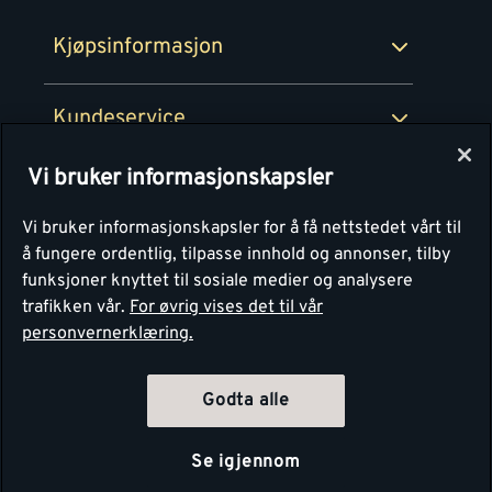
Montér Bedrift
Ledige stillinger
Kjøpsinformasjon
Retur av EE-avfall
Personvern
Kundeservice
Våre kjøkkensentre
Vi bruker informasjonskapsler
Montér
Vi bruker informasjonskapsler for å få nettstedet vårt til
å fungere ordentlig, tilpasse innhold og annonser, tilby
funksjoner knyttet til sosiale medier og analysere
trafikken vår.
For øvrig vises det til vår
personvernerklæring.
Godta alle
Se igjennom