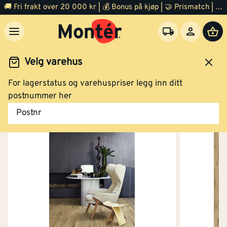
🚚 Fri frakt over 20 000 kr | 💰 Bonus på kjøp | 🤝 Prismatch | ⭐ 100% fornøyd garanti | 🏪 140 byggevarehus
Velg varehus
For lagerstatus og varehuspriser legg inn ditt
Gulv
Parkett
postnummer her
Postnr