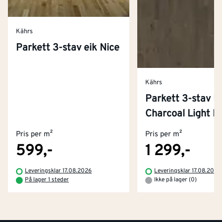
Kährs
Parkett 3-stav eik Nice
Kährs
Parkett 3-stav E
Kontakt oss
Charcoal Light P
Om Montér
Pris per m²
Pris per m²
Kjøpsbetingelser
Tjenester
Byggevarehus og åpningstider
599,-
1 299,-
Betaling
Montér Klubb
Leveringsklar 17.08.2026
Leveringsklar 17.08.2026
Prismatch
På lager 1 steder
Ikke på lager (0)
Netthandel
Medlemsavtaler
100% fornøydgaranti
Retur- og angrerettsskjema