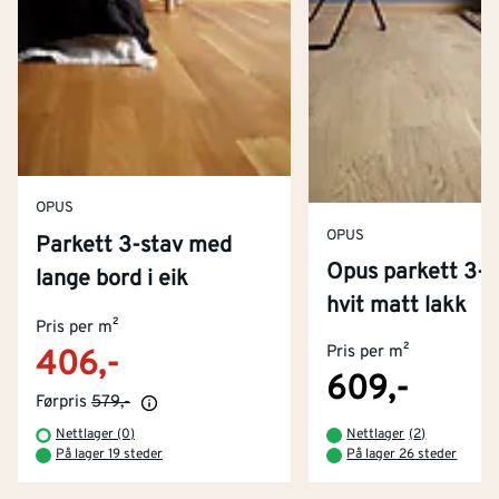
OPUS
OPUS
Parkett 3-stav med
Opus parkett 3-s
lange bord i eik
Kontakt oss
hvit matt lakk
Om Montér
Pris per m²
Pris per m²
406,-
Kjøpsbetingelser
Tjenester
Byggevarehus og åpningstider
609,-
Førpris
579,-
Betaling
Montér Klubb
Nettlager (0)
Nettlager
(
2
)
Prismatch
På lager 19 steder
På lager 26 steder
Netthandel
Medlemsavtaler