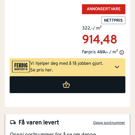
ANNONSERT VARE
Demontering av gulv
Fjerning av eksisterende gulv og lister.
NETTPRIS
179,-
kr per
m²
322,-
/
m²
+
kr
508,36
914,48
Befaring av oppdrag
Profesjonell befaring sikrer riktige mål,
Førpris
459,-
/ m²
produktvalg, og fast pris på eventuelle
tilleggskostnader.
Vi hjelper deg med å få jobben gjort.
+
kr
949,-
Se pris her.
NOBB
51002064
Artikkelnummer
101193502
Silkematt lakk
Få varen levert
Oppgi postnummer
Livlig og naturlig
Oppgi postnummer for å se om denne