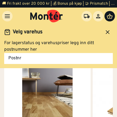
🚚 Fri frakt over 20 000 kr | 💰 Bonus på kjøp | 🤝 Prismatch | ⭐ 100% fornøyd garanti | 🏪 140 byggevarehus
Velg varehus
For lagerstatus og varehuspriser legg inn ditt
Gulv
Parkett
postnummer her
Postnr