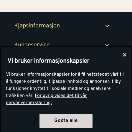
100% fornøydgaranti
Retur- og angrerettsskjema
Montér Bedrift
Ledige stillinger
Kjøpsinformasjon
Retur av EE-avfall
Personvern
Kundeservice
Våre kjøkkensentre
Vi bruker informasjonskapsler
Montér
Vi bruker informasjonskapsler for å få nettstedet vårt til
å fungere ordentlig, tilpasse innhold og annonser, tilby
funksjoner knyttet til sosiale medier og analysere
trafikken vår.
For øvrig vises det til vår
personvernerklæring.
Godta alle