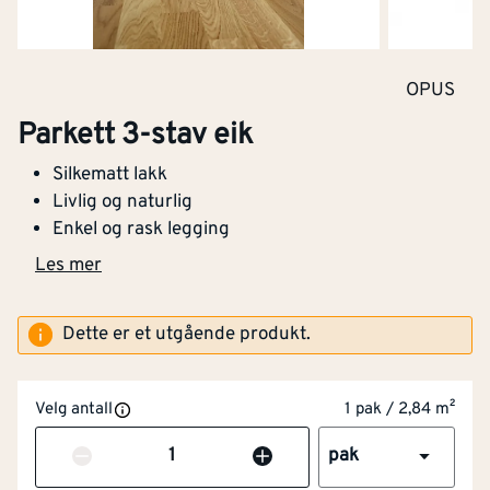
OPUS
Parkett 3-stav eik
Silkematt lakk
Livlig og naturlig
Enkel og rask legging
Les mer
Dette er et utgående produkt.
Legging av gulv
Velg antall
1 pak / 2,84 m²
Gjelder for prosjekt med gulvflate på 15-60
kvadratmeter.
Antall
pak
369,-
kr per
m²
+
kr
1 047,96