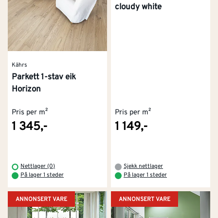
cloudy white
Ved bestilling nettbutikken, tilbyr vi
hjemlevering
, og
ved kjøp i varehus kan du
låne tilhenger gratis
.
Les mindre
Kährs
Parkett 1-stav eik
Horizon
Pris per m²
Pris per m²
1 345,-
1 149,-
Nettlager (0)
Sjekk nettlager
På lager 1 steder
På lager 1 steder
ANNONSERT VARE
ANNONSERT VARE