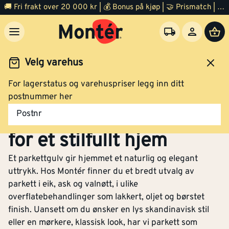
🚚 Fri frakt over 20 000 kr | 💰 Bonus på kjøp | 🤝 Prismatch | ⭐ 100% fornøyd garanti | 🏪 140 byggevarehus
Velg varehus
For lagerstatus og varehuspriser legg inn ditt
Gulv
Parkett
postnummer her
Parkett - Perfekt gulv
Postnr
for et stilfullt hjem
Et parkettgulv gir hjemmet et naturlig og elegant
uttrykk. Hos Montér finner du et bredt utvalg av
parkett i eik, ask og valnøtt, i ulike
overflatebehandlinger som lakkert, oljet og børstet
finish. Uansett om du ønsker en lys skandinavisk stil
eller en mørkere, klassisk look, har vi parkett som