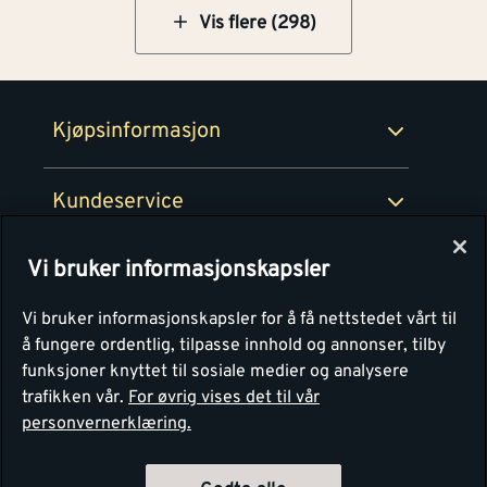
Netthandel
Vis flere (298)
Medlemsavtaler
100% fornøydgaranti
Retur- og angrerettsskjema
Montér Bedrift
Ledige stillinger
Kjøpsinformasjon
Retur av EE-avfall
Personvern
Kundeservice
Våre kjøkkensentre
Vi bruker informasjonskapsler
Montér
Vi bruker informasjonskapsler for å få nettstedet vårt til
å fungere ordentlig, tilpasse innhold og annonser, tilby
funksjoner knyttet til sosiale medier og analysere
trafikken vår.
For øvrig vises det til vår
personvernerklæring.
4.1
Basert på 1250 stemmer