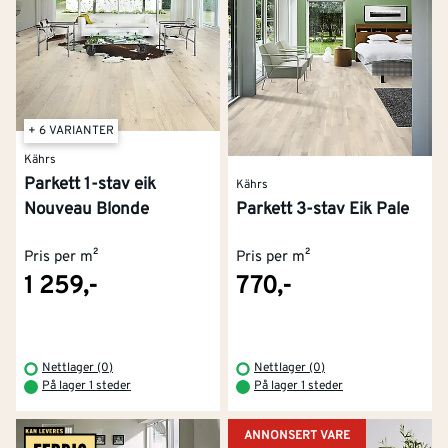
+ 6 VARIANTER
Kährs
Parkett 1-stav eik
Kährs
Nouveau Blonde
Parkett 3-stav Eik Pale
Pris per m²
Pris per m²
1 259,-
770,-
Nettlager (0)
Nettlager (0)
På lager 1 steder
På lager 1 steder
ANNONSERT VARE