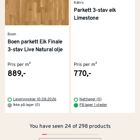
Kährs
Parkett 3-stav eik
Limestone
Boen
Boen parkett Eik Finale
3-stav Live Natural olje
Pris per m²
Pris per m²
889,-
770,-
Kontakt oss
Om Montér
Leveringsklar 10.08.2026
Nettlager (0)
Ikke på lager (0)
På lager 1 steder
Kjøpsbetingelser
Tjenester
Byggevarehus og åpningstider
You have seen 24 of 298 products
Betaling
Montér Klubb
Prismatch