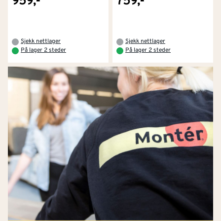
959,-
759,-
tommestokk eller målebånd
.
Husk også
gulvlister
som passer det nye parkettgulvet
Sjekk nettlager
Sjekk nettlager
ditt.
På lager 2 steder
På lager 2 steder
Her kan du
se hvordan du enkelt kan legge
parkettgulv selv
.
Vedlikehold og rengjøring av
parkett
For å bevare parkettgulvet lengst mulig, bør det
støvsuges eller tørrmoppes jevnlig. Ved vask brukes en
lett fuktet mopp og rengjøringsmiddel tilpasset
parkett. Unngå for mye vann.
Mange parkettgulv kan slipes én eller flere ganger,