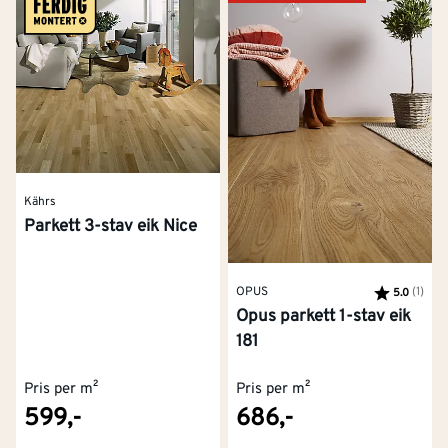
Kährs
Parkett 3-stav eik Nice
OPUS
Karakter:
(1)
av 5
5.0
Opus parkett 1-stav eik
181
Pris per m²
Pris per m²
599,-
686,-