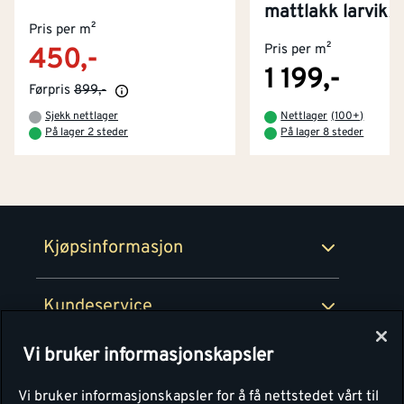
Kontakt oss
mattlakk larvikx
Om Montér
Pris per m²
Pris per m²
450,-
Kjøpsbetingelser
Tjenester
Byggevarehus og åpningstider
1 199,-
Førpris
899,-
Betaling
Montér Klubb
Sjekk nettlager
Nettlager
(
100+
)
Prismatch
På lager 2 steder
På lager 8 steder
Netthandel
Medlemsavtaler
100% fornøydgaranti
Retur- og angrerettsskjema
Montér Bedrift
Ledige stillinger
Kjøpsinformasjon
Retur av EE-avfall
Personvern
Kundeservice
Våre kjøkkensentre
Vi bruker informasjonskapsler
Montér
Vi bruker informasjonskapsler for å få nettstedet vårt til