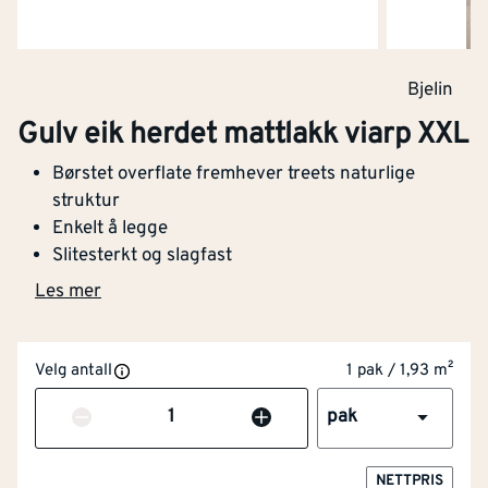
Bjelin
Gulv eik herdet mattlakk viarp XXL
Børstet overflate fremhever treets naturlige
struktur
NOBB
60086025
Enkelt å legge
Artikkelnummer
101429386
Slitesterkt og slagfast
Les mer
Børstet overflate fremhever treets naturlige
struktur
Enkelt å legge
Velg antall
1 pak / 1,93 m²
Slitesterkt og slagfast
Bærekraftig og miljøvennlig
Antall
pak
Ekstra brede og lange planker
Viarp er et lyst herdet tregulv med børstet overflate
NETTPRIS