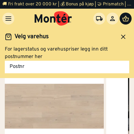
🚚 Fri frakt over 20 000 kr | 💰 Bonus på kjøp | 🤝 Prismatch | ⭐ 100% fornøyd garanti | 🏪 140 byggevarehus
Velg varehus
For lagerstatus og varehuspriser legg inn ditt
Gulv
Finert tregulv
postnummer her
Postnr