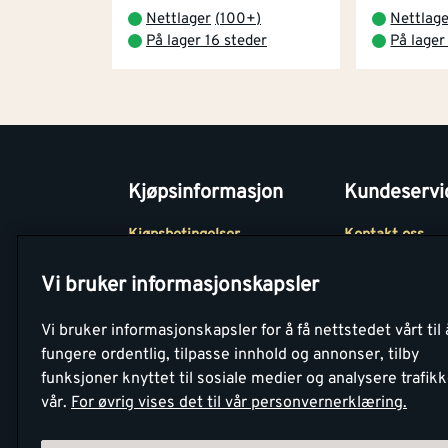
Nettlager
(
100+
)
Nettlag
På lager 16 steder
På lager
Kjøpsinformasjon
Kundeservi
Kjøpsbetingelser
Kontakt oss
Betaling
Tjenester
Vi bruker informasjonskapsler
Netthandel
Montér Klubb
Vi bruker informasjonskapsler for å få nettstedet vårt til 
Retur- og
Medlemsavtale
fungere ordentlig, tilpasse innhold og annonser, tilby
angrerettsskjema
funksjoner knyttet til sosiale medier og analysere trafik
Montér Bedrift
vår.
For øvrig vises det til vår personvernerklæring.
Retur av EE-avf