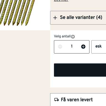
Les mer
Se alle varianter (4)
Velg antall
Antall
esk
NOBB
53004912
Artikkelnummer
101254992
Korrosjonsklasse C5 - for 
Få varen levert
For innendørs og utendørs