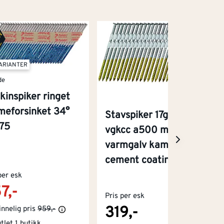
VARIANTER
de
kinspiker ringet
meforsinket 34°
Stavspiker 17gr 28/75
75
vgkcc a500 mft
varmgalv kammet
cement coating
per esk
7,-
Pris per esk
319,-
nnelig pris
959,-
tlet 1 butikk