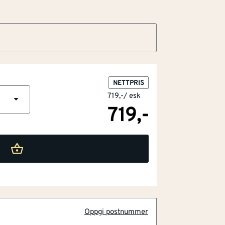
NETTPRIS
719,-
/
esk
719,-
ekstra utsatte områder
Oppgi postnummer
 bruk