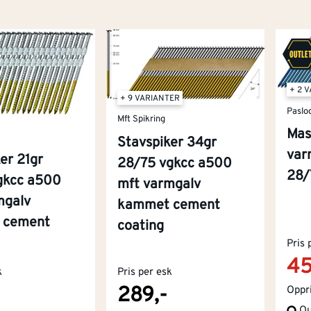
+ 2 
+ 9 VARIANTER
Paslo
Mft Spikring
Mas
Stavspiker 34gr
var
er 21gr
28/75 vgkcc a500
28/
gkcc a500
mft varmgalv
mgalv
kammet cement
 cement
coating
Pris 
45
k
Pris per esk
289,-
Oppri
Ou