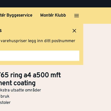
tér Byggeservice
Montér Klubb
g a4
Klikk og hent
s
ersted
Logg inn
Handlevogn
g varehuspriser legg inn ditt postnummer
g a4
Klikk og hent
/65 ring a4 a500 mft
ment coating
g a4
ekstra utsatte områder
 bruk
Klikk og hent
stoler