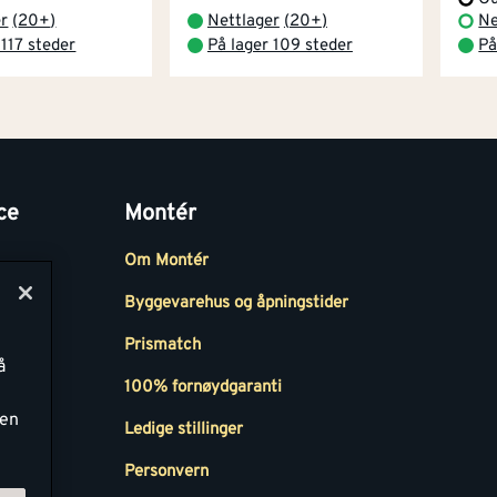
er
(
20+
)
Nettlager
(
20+
)
Ne
 117 steder
På lager 109 steder
På
ce
Montér
Om Montér
Byggevarehus og åpningstider
Prismatch
å
r
100% fornøydgaranti
ken
Ledige stillinger
all
Personvern