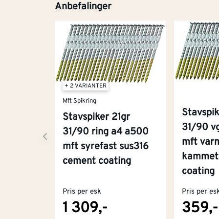
Anbefalinger
+ 2 VARIANTER
Mft Spikring
Stavspik
Stavspiker 21gr
31/90 v
31/90 ring a4 a500
mft var
mft syrefast sus316
kammet
cement coating
coating
Pris per esk
Pris per es
1 309,-
359,-