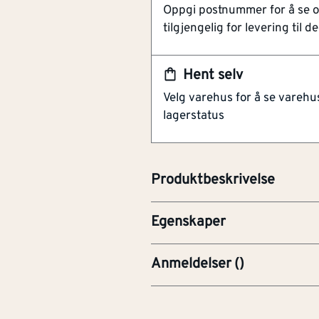
Oppgi postnummer for å se 
Passer alle 17° stavspikerpi
tilgjengelig for levering til de
Ringet utførelse; høyeste 
Syrefast stål (A4, AISI 316)
Hent selv
MFT Stavspiker 21°, plastbåndet
Velg varehus for å se varehu
316). Tilpasset til- og spesialut
Lengde (mm)
[mm]
65
lagerstatus
kyst-, sjø- og industriområder.
bestandighet. Den ringformede 
Lengde
2.5
[inch]
trevirke.
(tommemål)
Produktbeskrivelse
Diameter
[mm]
2.8
Egenskaper
Anmeldelser
(
)