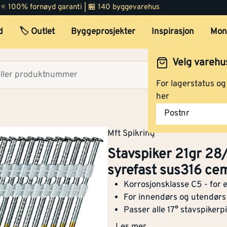
 | ⭐ 100% fornøyd garanti | 🏪 140 byggevarehus
d
🏷️ Outlet
Byggeprosjekter
Inspirasjon
Mon
Stavspiker 21gr 28/65 rin
a500 mft syrefast sus316
cement coating
Velg varehu
Velg lag
For lagerstatus o
her
Stavspiker 21gr 28/48 rin
Postnr
a500 mft syrefast sus316
cement coating
Mft Spikring
Stavspiker 21gr 28
syrefast sus316 ce
Stavspiker 21gr 28/55 rin
Korrosjonsklasse C5 - for 
a500 mft syrefast sus316
For innendørs og utendørs
cement coating
Passer alle 17° stavspikerpi