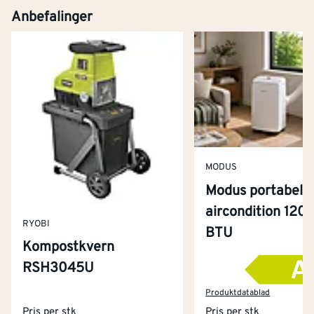
Anbefalinger
MODUS
Modus portabel
aircondition 120
RYOBI
BTU
Kompostkvern
RSH3045U
Kontakt oss
Om Montér
Produktdatablad
Pris per stk
Pris per stk