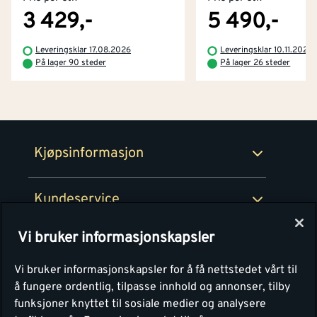
Kjøpsbetingelser
Tjenester
Byggevarehus og åpningstider
3 429,-
5 490,-
Betaling
Montér Klubb
Leveringsklar 17.08.2026
Leveringsklar 10.11.2026
Prismatch
På lager 90 steder
På lager 26 steder
Netthandel
Medlemsavtaler
100% fornøydgaranti
Retur- og angrerettsskjema
Montér Bedrift
Ledige stillinger
Kjøpsinformasjon
Retur av EE-avfall
Personvern
Kundeservice
Våre kjøkkensentre
Vi bruker informasjonskapsler
Montér
Vi bruker informasjonskapsler for å få nettstedet vårt til
å fungere ordentlig, tilpasse innhold og annonser, tilby
funksjoner knyttet til sosiale medier og analysere