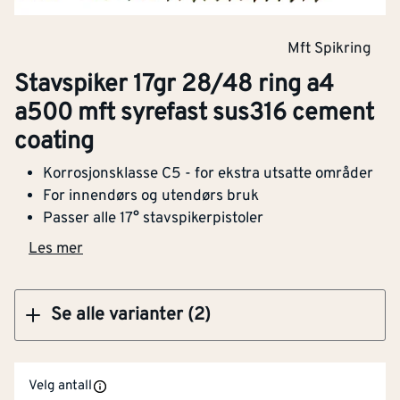
Klikk og hent
Mft Spikring
Stavspiker 17gr 28/48 ring a4
Stavspiker 17gr 28/48 ring a4 a500 mft
a500 mft syrefast sus316 cement
syrefast sus316 cement coating
coating
Korrosjonsklasse C5 - for ekstra utsatte områder
For innendørs og utendørs bruk
Passer alle 17° stavspikerpistoler
Klikk og hent
Les mer
Se alle varianter (2)
Velg antall