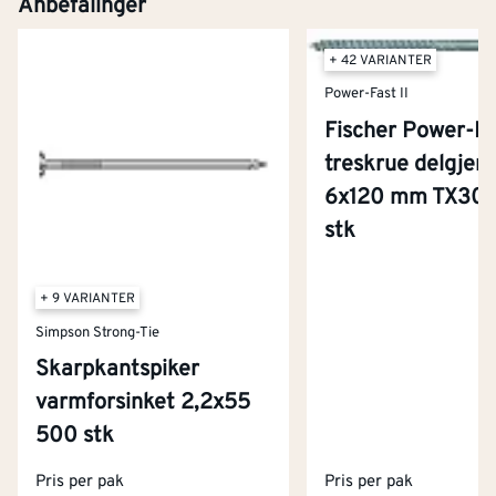
Anbefalinger
+ 42 VARIANTER
Power-Fast II
Fischer Power-Fas
treskrue delgjen
6x120 mm TX30 
stk
+ 9 VARIANTER
Simpson Strong-Tie
Skarpkantspiker
varmforsinket 2,2x55
Kontakt oss
500 stk
Om Montér
Pris per pak
Pris per pak
Kjøpsbetingelser