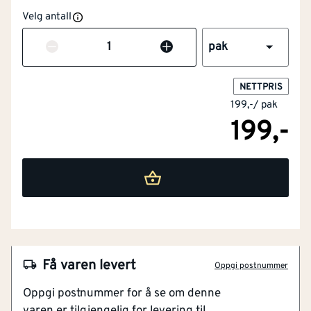
Velg antall
Antall
pak
NETTPRIS
199,-
/
pak
199,-
Få varen levert
Oppgi postnummer
NOBB
55837066
Oppgi postnummer for å se om denne
Artikkelnummer
101251672