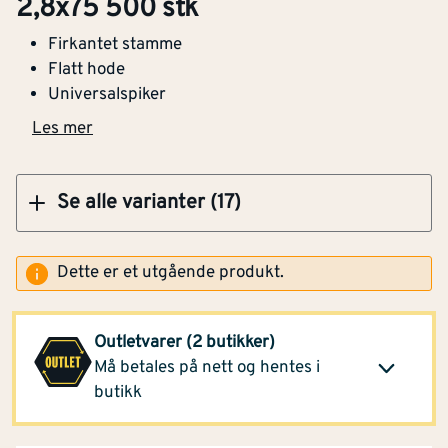
2,8x75 500 stk
Firkantet stamme
Flatt hode
Universalspiker
Klikk og hent
Les mer
Se alle varianter (17)
Montér Brumunddal
136,-
(1 pak)
Klikk og hent
Dette er et utgående produkt.
Opprinnelig pris
279,-
Optimera Proffsenter
136,-
Outletvarer (2 butikker)
Kristiansand
(3 pak)
Klikk og hent
Må betales på nett og hentes i
Opprinnelig pris
279,-
butikk