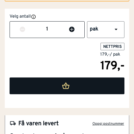
Velg antall
Antall
pak
NETTPRIS
179,-
/
pak
179,-
NOBB
25536103
Artikkelnummer
101111945
Fiberskjær i spissen
Få varen levert
Oppgi postnummer
Fresespor langs stammen