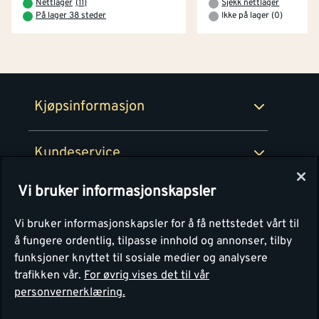
Nettlager
(
11
)
Sjekk nettlager
Prismatch
På lager 38 steder
Ikke på lager (0)
Netthandel
Medlemsavtaler
100% fornøydgaranti
Retur- og angrerettsskjema
Montér Bedrift
Ledige stillinger
Kjøpsinformasjon
Retur av EE-avfall
Personvern
Kundeservice
Våre kjøkkensentre
Vi bruker informasjonskapsler
Montér
Vi bruker informasjonskapsler for å få nettstedet vårt til
å fungere ordentlig, tilpasse innhold og annonser, tilby
funksjoner knyttet til sosiale medier og analysere
trafikken vår.
For øvrig vises det til vår
personvernerklæring.