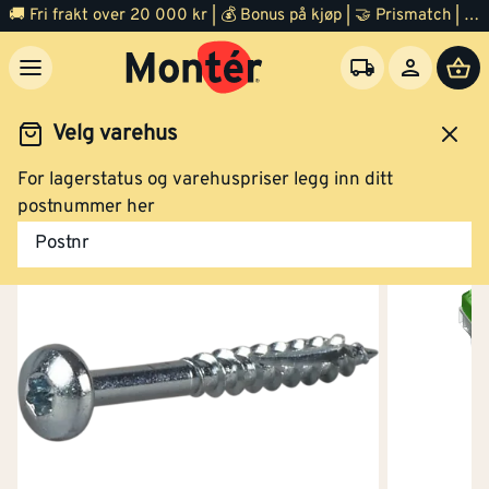
🚚 Fri frakt over 20 000 kr | 💰 Bonus på kjøp | 🤝 Prismatch | ⭐ 100% fornøyd garanti | 🏪 140 byggevarehus
Velg varehus
For lagerstatus og varehuspriser legg inn ditt
Festemidler
Skruer
Treskruer
postnummer her
Postnr