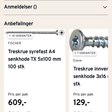
Anmeldelser
(
)
Anbefalinger
+ 14 VARIANTER
FISCHER
Treskrue syrefast A4
+ 7 VARIANTER
senkhode TX 5x100 mm
Essve
100 stk
Treskrue innvend
senkhode 3x16 
Kontakt oss
stk
Om Montér
Pris per pak
Pris per pak
Kjøpsbetingelser
Tjenester
Byggevarehus og åpningstider
609,-
129,-
Betaling
Montér Klubb