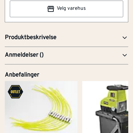
store krav til innfestingen som for eksempel beslag og
Velg varehus
limtrekonstruksjoner. Skruen kan også brukes sammen
med nylonplugg i betong og murstein. Dette gir en
meget robust innfesting.
Produktbeskrivelse
Anmeldelser
(
)
Anbefalinger