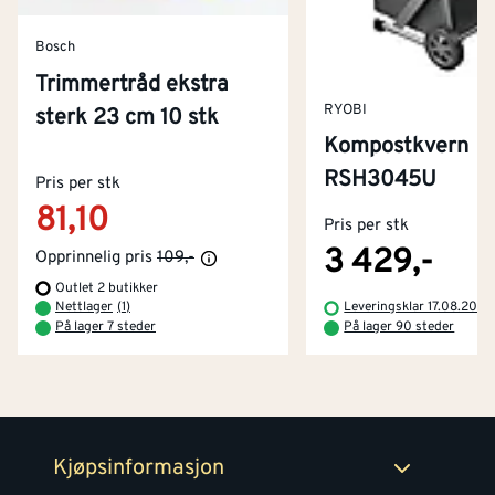
Bosch
Trimmertråd ekstra
RYOBI
sterk 23 cm 10 stk
Kompostkvern
Kontakt oss
RSH3045U
Pris per stk
Om Montér
81,10
Pris per stk
Kjøpsbetingelser
Tjenester
Byggevarehus og åpningstider
3 429,-
Opprinnelig pris
109,-
Outlet 2 butikker
Betaling
Montér Klubb
Nettlager
(
1
)
Leveringsklar 17.08.2026
Prismatch
På lager 7 steder
På lager 90 steder
Netthandel
Medlemsavtaler
100% fornøydgaranti
Retur- og angrerettsskjema
Montér Bedrift
Ledige stillinger
Kjøpsinformasjon
Retur av EE-avfall