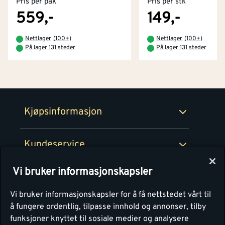
Pris per pak
Pris per stk
Kjøpsbetingelser
Tjenester
Byggevarehus og åpningstider
559,-
149,-
Betaling
Montér Klubb
Nettlager
(
100+
)
Nettlager
(
100+
)
Prismatch
På lager 131 steder
På lager 131 steder
Netthandel
Medlemsavtaler
100% fornøydgaranti
Retur- og angrerettsskjema
Montér Bedrift
Ledige stillinger
Kjøpsinformasjon
Retur av EE-avfall
Personvern
Kundeservice
Våre kjøkkensentre
Vi bruker informasjonskapsler
Montér
Vi bruker informasjonskapsler for å få nettstedet vårt til
å fungere ordentlig, tilpasse innhold og annonser, tilby
funksjoner knyttet til sosiale medier og analysere