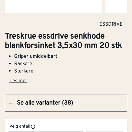
Klikk og hent
ESSDRIVE
Treskrue Essdrive senkhode blankforsinket
Treskrue essdrive senkhode
3x16 mm 20 stk
blankforsinket 3,5x30 mm 20 stk
Griper umiddelbart
Raskere
Sterkere
Kjøp
Les mer
Lengde (mm)
[mm]
30
Se alle varianter (38)
Diameter
[mm]
3.5
Velg antall
Gjengelengde
[mm]
18