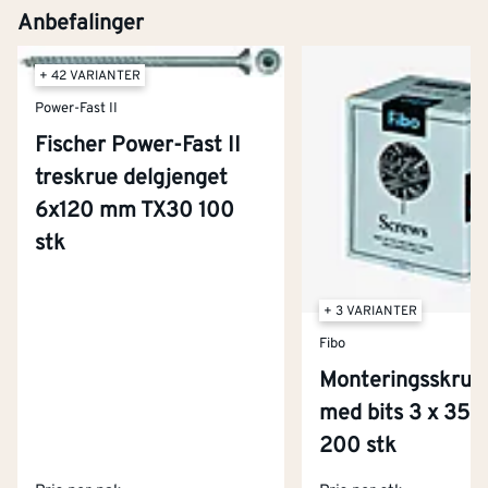
Anbefalinger
+ 42 VARIANTER
Power-Fast II
Fischer Power-Fast II
treskrue delgjenget
6x120 mm TX30 100
stk
+ 3 VARIANTER
Fibo
Monteringsskruer
med bits 3 x 35
Kontakt oss
200 stk
Om Montér