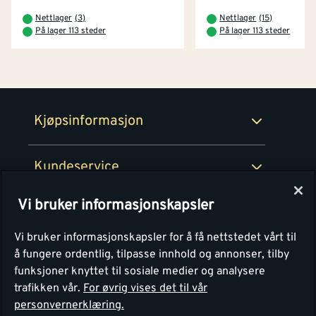
Betaling
Montér Klubb
Nettlager
(
3
)
Nettlager
(
15
)
Prismatch
På lager 113 steder
På lager 113 steder
Netthandel
Medlemsavtaler
100% fornøydgaranti
Retur- og angrerettsskjema
Montér Bedrift
Ledige stillinger
Kjøpsinformasjon
Retur av EE-avfall
Personvern
Kundeservice
Våre kjøkkensentre
Vi bruker informasjonskapsler
Montér
Vi bruker informasjonskapsler for å få nettstedet vårt til
å fungere ordentlig, tilpasse innhold og annonser, tilby
funksjoner knyttet til sosiale medier og analysere
trafikken vår.
For øvrig vises det til vår
personvernerklæring.