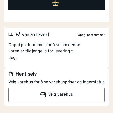
Få varen levert
Oppgi postnummer
NOBB
45499073
Oppgi postnummer for å se om denne
Artikkelnummer
101148634
varen er tilgjengelig for levering til
deg.
Senkhode med delgjenge
Gulkromatisert skrue
Torx spor
Lengde (mm)
[mm]
40
Hent selv
Elforsinket
Velg varehus for å se varehuspriser og lagerstatus
Forsenket
Ja
Spesielt utformede gjenger særlig egnet til MDF-
Velg varehus
plater med høy trykkstyrke. Undersenket
Hodediameter
[mm]
7.8
hode,cutterspor, elforzinket, gullkromatisert,
delgjenget, voksbehandlet, TX.
Materiale
Stål