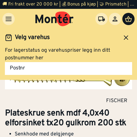
🚚 Fri frakt over 20 000 kr | 💰 Bonus på kjøp | 🤝 Prismatch | ⭐ 100% fornøyd garanti | 🏪 140 byggevarehus
Klikk og hent
Velg varehus
Plateskrue senk mdf 4,0x50 elforsinket tx20
For lagerstatus og varehuspriser legg inn ditt
gulkrom 200 stk
Festemidler
Skruer
Treskruer
postnummer her
Postnr
Klikk og hent
FISCHER
Plateskrue senk mdf 4,0x60 elforsinket tx20
Plateskrue senk mdf 4,0x40
gulkrom 100 stk
elforsinket tx20 gulkrom 200 stk
Senkhode med delgjenge