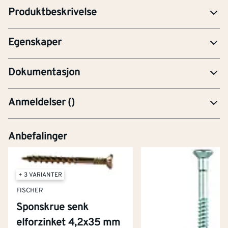
BRO-Brosjyre
Produktbeskrivelse
Sportype
Torx
FDF-ST MDF SCREWS Declaration BREEAM-NOR
Egenskaper
6.0 Mat 02.pdf
Dokumentasjon
Anmeldelser
(
)
Anbefalinger
+ 3 VARIANTER
FISCHER
Sponskrue senk
elforzinket 4,2x35 mm