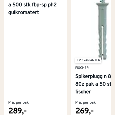
a 500 stk fbp-sp ph2
gulkromatert
+ 29 VARIANTER
FISCHER
Spikerplugg n 8/
80z pak a 50 stk
Kontakt oss
fischer
Om Montér
Pris per pak
Pris per pak
Kjøpsbetingelser
Tjenester
Byggevarehus og åpningstider
289,-
269,-