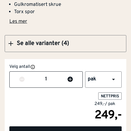
Gulkromatisert skrue
Torx spor
Klikk og hent
Les mer
Se alle varianter (4)
Velg antall
Antall
pak
NETTPRIS
249,-
/
pak
249,-