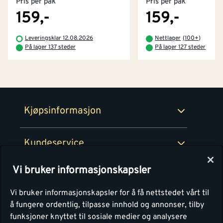
Pris per pak
Pris per pak
Kjøpsbetingelser
Tjenester
Byggevarehus og åpningstider
159,-
159,-
Betaling
Montér Klubb
Leveringsklar 12.08.2026
Nettlager
(
100+
)
Prismatch
På lager 137 steder
På lager 127 steder
Netthandel
Medlemsavtaler
100% fornøydgaranti
Retur- og angrerettsskjema
Montér Bedrift
Ledige stillinger
Kjøpsinformasjon
Retur av EE-avfall
Personvern
Kundeservice
Våre kjøkkensentre
Vi bruker informasjonskapsler
Montér
Vi bruker informasjonskapsler for å få nettstedet vårt til
å fungere ordentlig, tilpasse innhold og annonser, tilby
funksjoner knyttet til sosiale medier og analysere