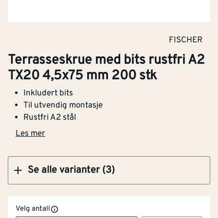
Klikk og hent
FISCHER
Terrasseskrue med bits rustfri A2 TX20
Terrasseskrue med bits rustfri A2
4,5x75 mm 200 stk
TX20 4,5x75 mm 200 stk
Inkludert bits
Til utvendig montasje
Rustfri A2 stål
Kjøp
Les mer
Se alle varianter (3)
Velg antall