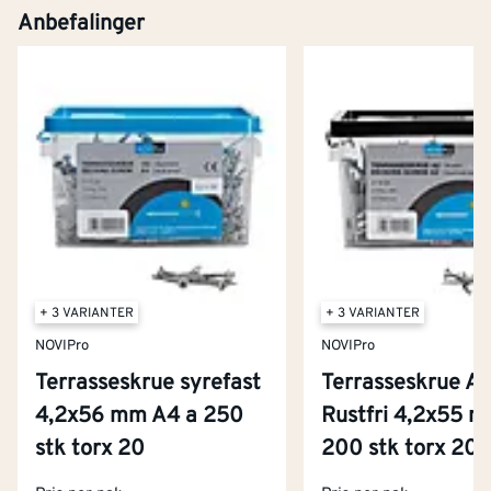
Anbefalinger
+ 3 VARIANTER
+ 3 VARIANTER
NOVIPro
NOVIPro
Terrasseskrue syrefast
Terrasseskrue A
4,2x56 mm A4 a 250
Rustfri 4,2x55 
Kontakt oss
stk torx 20
200 stk torx 20
Om Montér