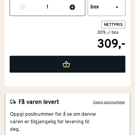
Antall
box
NETTPRIS
309,-
/
box
309,-
NOBB
47369632
Få varen levert
Oppgi postnummer
Artikkelnummer
101163251
Oppgi postnummer for å se om denne
varen er tilgjengelig for levering til
Inkludert bits
deg.
Til utvendig montasje
Lengde (mm)
[mm]
75