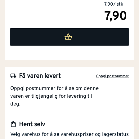
7,90
/
stk
7,90
NOBB
50462773
Artikkelnummer
101276594
Allsidig bruk
Standardisert kvalitet
Flere stålklasser tilgjengelig
Riktig korrosjonsbeskyttelse for alle miljøer
Få varen levert
Oppgi postnummer
Pålitelig festekomponent
Oppgi postnummer for å se om denne
varen er tilgjengelig for levering til
Robust, gjengejern etter DIN 976-standard, laget for
deg.
allsidige festekonstruksjoner. Leveres i full lengde på
1000 mm, men kan enkelt kappes til ønsket mål ved
behov. Stålet finnes i flere kvaliteter (4.6 og 8.8) slik at
Hent selv
du kan velge styrken som passer prosjektet ditt.
Velg varehus for å se varehuspriser og lagerstatus
Overflatebehandling i elforsinket (ELF) gjør stangen