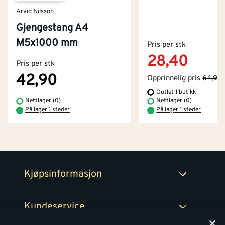
Arvid Nilsson
Gjengestang A4
Kontakt oss
M5x1000 mm
Om Montér
Pris per stk
28,40
Pris per stk
Kjøpsbetingelser
Tjenester
Byggevarehus og åpningstider
42,90
Opprinnelig pris
64,90
Outlet 1 butikk
Betaling
Montér Klubb
Nettlager (0)
Nettlager (0)
Prismatch
På lager 1 steder
På lager 1 steder
Netthandel
Medlemsavtaler
100% fornøydgaranti
Retur- og angrerettsskjema
Montér Bedrift
Ledige stillinger
Kjøpsinformasjon
Retur av EE-avfall
Personvern
Kundeservice
Våre kjøkkensentre