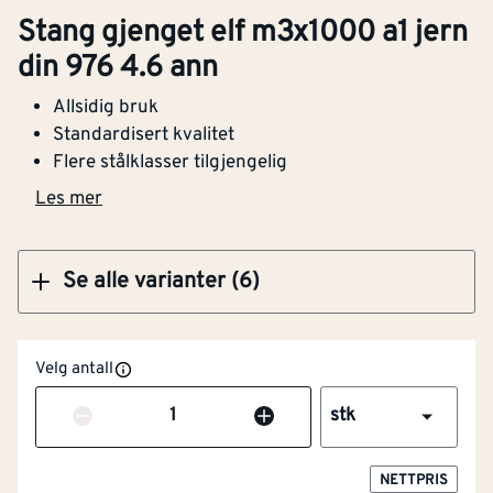
Stang gjenget elf m3x1000 a1 jern
Stang gjenget elforsinket M6x2000 8,8 1-pk
din 976 4.6 ann
Allsidig bruk
Standardisert kvalitet
Flere stålklasser tilgjengelig
Kjøp
Les mer
Se alle varianter (6)
Velg antall
Antall
stk
NETTPRIS