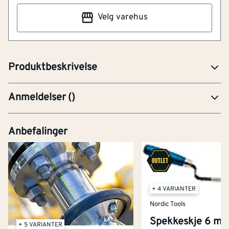
godt egnet til innendørs miljøer, mens samme type
Velg varehus
produkt også finnes i varmforsinket (VF) for utendørs
bruk og syrefast A4 for krevende og korrosjonsutsatte
omgivelser.
Produktbeskrivelse
Anmeldelser
(
)
Anbefalinger
+ 4 VARIANTER
Nordic Tools
Spekkeskje 6 m
+ 5 VARIANTER