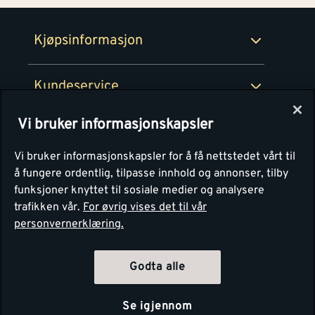
Retur- og angrerettsskjema
Montér Bedrift
Ledige stillinger
Kjøpsinformasjon
Retur av EE-avfall
Personvern
Kundeservice
Våre kjøkkensentre
Vi bruker informasjonskapsler
Montér
Vi bruker informasjonskapsler for å få nettstedet vårt til
å fungere ordentlig, tilpasse innhold og annonser, tilby
funksjoner knyttet til sosiale medier og analysere
trafikken vår.
For øvrig vises det til vår
personvernerklæring.
Godta alle
Se igjennom