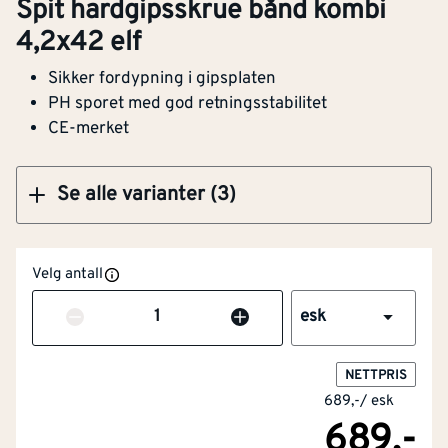
Spit hardgipsskrue bånd kombi
4,2x42 elf
Sikker fordypning i gipsplaten
Klikk og hent
PH sporet med god retningsstabilitet
CE-merket
Se alle varianter (3)
Gjengediameter
[mm]
4.2
Velg antall
Forsenket
Ja
Antall
esk
Hodediameter
[mm]
7.4
NETTPRIS
Herdet
Nei
689,-
/
esk
689,-
With milling grooves
Nei