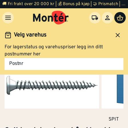
🚚 Fri frakt over 20 000 kr | 💰 Bonus på kjøp | 🤝 Prismatch | ⭐ 100% fornøyd garanti | 🏪 140 byggevarehus
Spit hardgipsskrue bånd kombi 4,2x42 elf
Velg varehus
Klikk og hent
For lagerstatus og varehuspriser legg inn ditt
Festemidler
Skruer
Gipsskruer
postnummer her
Postnr
Spit hardgipsskrue kombi 4,2x42 elf
Kjøp
SPIT
Spit hardgipsskrue bånd kombi 4,2x32 elf