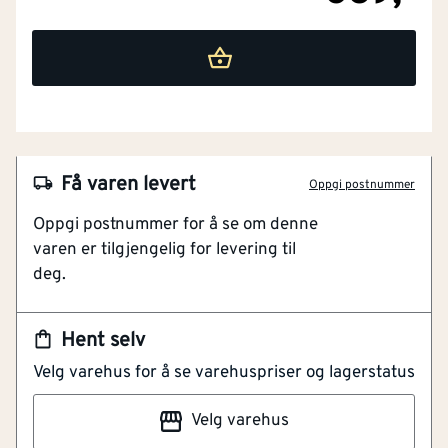
under head
Klimaeffe
9.933
[kg CO₂-eq/m²]
kt
Materiale
Stål
Få varen levert
Galvanisk/elektrolyttisk
Oppgi postnummer
Overflatebeskyttelse
forsinket
NOBB
53490322
Oppgi postnummer for å se om denne
varen er tilgjengelig for levering til
Sportype
Phillips PH
Artikkelnummer
101219235
deg.
Sikker fordypning i gipsplaten
Hodeform
Trompethode
PH sporet med god retningsstabilitet
Hent selv
CE-merket
Thread spreading
Halvgjenget
Velg varehus for å se varehuspriser og lagerstatus
Gipsskrue til montering av harde gipsplater på tre og
Bit size Phillips
2
Velg varehus
stålprofiler (0,6 mm). «High-Low» gjengen sikrer god