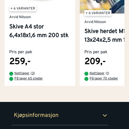
+ 6 VARIANTER
+ 6 VARIANTER
Arvid Nilsson
Arvid Nilsson
Skive A4 stor
Skive herdet M12
6,4x18x1,6 mm 200 stk
Kontakt oss
13x24x2,5 mm 10
Om Montér
Pris per pak
Pris per pak
Kjøpsbetingelser
Tjenester
Byggevarehus og åpningstider
259,-
209,-
Betaling
Montér Klubb
Nettlager
(
3
)
Nettlager
(
1
)
Prismatch
På lager 65 steder
På lager 70 steder
Netthandel
Medlemsavtaler
100% fornøydgaranti
Retur- og angrerettsskjema
Montér Bedrift
Ledige stillinger
Kjøpsinformasjon
Retur av EE-avfall
Personvern