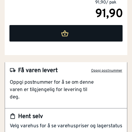
91,90
/
pak
91,90
Få varen levert
Tykkelse
[mm]
1.6
Oppgi postnummer
Oppgi postnummer for å se om denne
Ytre diameter
[mm]
12
NOBB
55081225
varen er tilgjengelig for levering til
deg.
Indre diameter
[mm]
6.4
Artikkelnummer
101253927
Rund underlagsskive
Fasettform
Nei
Hent selv
Syrefast rustfritt stål
Velg varehus for å se varehuspriser og lagerstatus
DIN 125A
Herdet
Nei