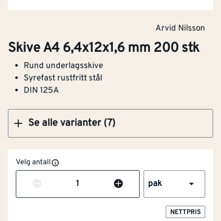
Skive A4 25x44x4 mm 50 stk
Arvid Nilsson
Skive A4 6,4x12x1,6 mm 200 stk
Rund underlagsskive
Klikk og hent
Syrefast rustfritt stål
DIN 125A
Se alle varianter (7)
Velg antall
Antall
pak
NETTPRIS