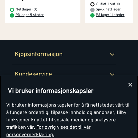
Outlet 1 butikk
Betaling
Montér Klubb
Nettlager (0)
Sjekk nettlager
Prismatch
På lager 5 steder
På lager 11 steder
Netthandel
Medlemsavtaler
100% fornøydgaranti
Retur- og angrerettsskjema
Montér Bedrift
Ledige stillinger
Kjøpsinformasjon
Retur av EE-avfall
Personvern
Kundeservice
Våre kjøkkensentre
Vi bruker informasjonskapsler
Montér
Vi bruker informasjonskapsler for å få nettstedet vårt til
å fungere ordentlig, tilpasse innhold og annonser, tilby
funksjoner knyttet til sosiale medier og analysere
trafikken vår.
For øvrig vises det til vår
personvernerklæring.