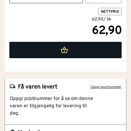
NETTPRIS
62,90
/
bk
62,90
Høyde mm
[mm]
10
Fastnøkkelbredde
[mm]
19
Med flens
Nei
Få varen levert
Gjengemål metrisk
12
Oppgi postnummer
[stk]
(M.).
Oppgi postnummer for å se om denne
varen er tilgjengelig for levering til
Materiale
Stål
deg.
Modell / utførelse
Mutter