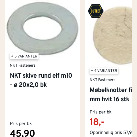
+ 5 VARIANTER
NKT Fasteners
+ 4 VARIANTER
NKT skive rund elf m10
NKT Fasteners
- ø 20x2,0 bk
Møbelknotter filt
mm hvit 16 stk
Kontakt oss
Om Montér
Pris per bk
18,-
Pris per bk
Kjøpsbetingelser
Tjenester
Byggevarehus og åpningstider
45,90
Opprinnelig pris
57,90