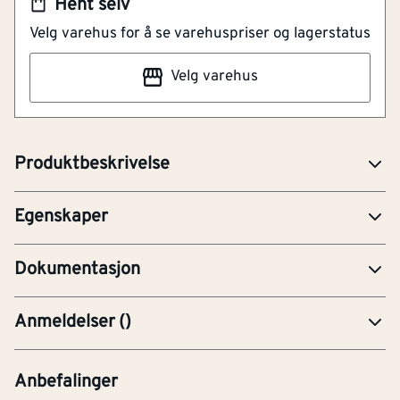
Hent selv
Galvanisk/elektrolyttisk
NOBB
26127183
Overflatebeskyttelse
Velg varehus for å se varehuspriser og lagerstatus
forsinket
Artikkelnummer
101185077
Velg varehus
Materialkvalitet
8 (stål)
Mutter, elforsinket med metrisk spor. EN ISO 4032 -
(DIN 934) Kv. 8
Sportype
Utvendig sekskant
Produktbeskrivelse
Gjengetype
Metrisk
Egenskaper
YTE-Ytelseserklæring (CE-merking)
Dokumentasjon
Anmeldelser
(
)
Anbefalinger