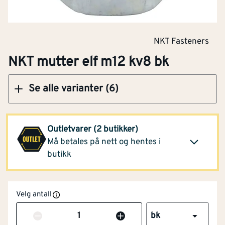
Klikk og hent
NKT Fasteners
NKT mutter elf m12 kv8 bk
Optimera Proffsenter
26,90
Lørenskog
(1 bk)
Se alle varianter (6)
Klikk og hent
Opprinnelig pris
62,90
Montér Åsane
(1 bk)
26,90
Outletvarer (2 butikker)
Opprinnelig pris
62,90
Må betales på nett og hentes i
Klikk og hent
butikk
Velg antall
Antall
bk