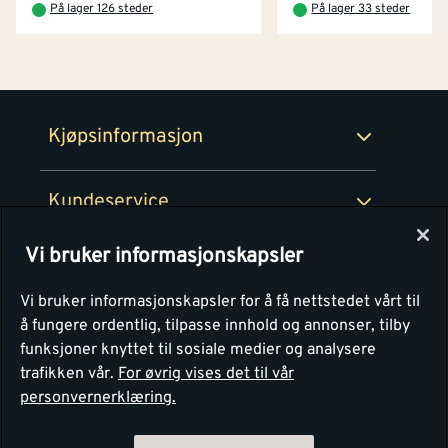
På lager 126 steder
På lager 33 steder
Netthandel
Medlemsavtaler
100% fornøydgaranti
Retur- og angrerettsskjema
Montér Bedrift
Ledige stillinger
Kjøpsinformasjon
Retur av EE-avfall
Personvern
Kundeservice
Våre kjøkkensentre
Vi bruker informasjonskapsler
Montér
Vi bruker informasjonskapsler for å få nettstedet vårt til
å fungere ordentlig, tilpasse innhold og annonser, tilby
funksjoner knyttet til sosiale medier og analysere
trafikken vår.
For øvrig vises det til vår
personvernerklæring.