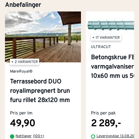
Anbefalinger
+ 17 VARIANTER
ULTRACUT
Betongskrue FBS
+ 2 VARIANTER
varmgalvanisert 
MøreRoyal®
10x60 mm us 50 
Terrassebord DUO
royalimpregnert brun
Kontakt oss
furu rillet 28x120 mm
Om Montér
Pris per lm
Pris per pak
Kjøpsbetingelser
Tjenester
Byggevarehus og åpningstider
49,90
2 289,-
Betaling
Montér Klubb
Nettlager
(
100+
)
Leveringsklar 13.08.202
Prismatch