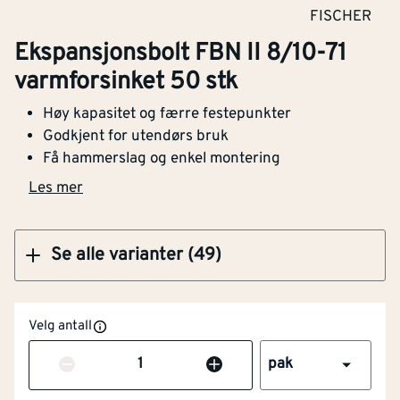
Lengde (mm)
[mm]
70
FISCHER
Ekspansjonsbolt FBN II 8/10-71
Fastnøkkelbredde
[mm]
13
Ekspansjonsbolt FBN II 16/15-120 10 stk
varmforsinket 50 stk
Diameter på
8
[mm]
Høy kapasitet og færre festepunkter
borehull
Godkjent for utendørs bruk
Få hammerslag og enkel montering
Antall skiver
[stk]
1
Klikk og hent
Les mer
Spaced installation
Ja
Fastening by expander
Nei
Se alle varianter (49)
tool
With collar
Nei
Velg antall
Antall
Min.
66
pak
[mm]
borehullsdybde