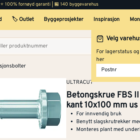
 | ⭐ 100% fornøyd garanti | 🏪 140 byggevarehus
Betongskrue FBS II CP
varmgalvanisert senk 8x9
d
🏷️ Outlet
Byggeprosjekter
Inspirasjon
Mon
mm sk 50 stk
Velg varehu
Velg lag
For lagerstatus o
Betongskrue FBS II CP
varmgalvanisert senk 10x
her
mm sk 50 stk
sjonsbolter
Postnr
ULTRACUT
Betongskrue FBS II
Betongskrue FBS II CP
kant 10x100 mm us 
varmgalvanisert senk 10x
mm sk 50 stk
For innvendig bruk
Benytt slagskrutrekker med 
Monteres plant med under