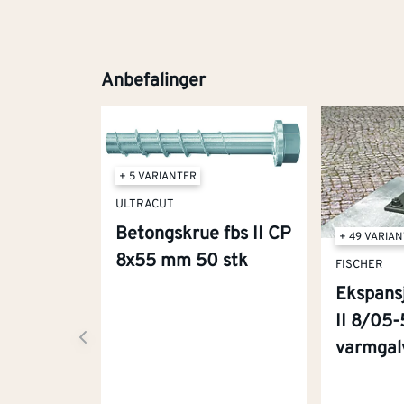
Anbefalinger
+ 5 VARIANTER
ULTRACUT
Betongskrue fbs II CP
+ 49 VARIA
8x55 mm 50 stk
FISCHER
Ekspans
II 8/05
varmgalv