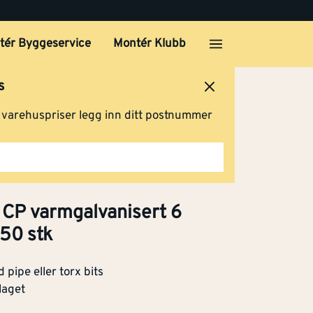
0
tér Byggeservice
Montér Klubb
Klikk og hent
s
ersted
Logg inn
Handlevogn
g varehuspriser legg inn ditt postnummer
65
Klikk og hent
 CP varmgalvanisert 6
50 stk
100
Klikk og hent
pipe eller torx bits
laget