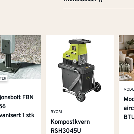
NTER
MOD
jonsbolt FBN
Mod
-56
air
RYOBI
anisert 1 stk
BT
Kompostkvern
RSH3045U