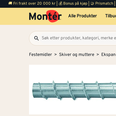
🚚 Fri frakt over 20 000 kr | 💰 Bonus på kjøp | 🤝 Prismatch
Alle Produkter
Tilbu
Festemidler
Skiver og muttere
Ekspan