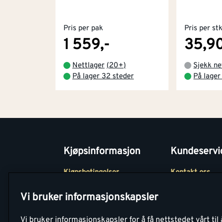
Pris per pak
Pris per st
1 559,-
35,9
Nettlager
(
20+
)
Sjekk ne
På lager 32 steder
På lager
Kjøpsinformasjon
Kundeservi
Kjøpsbetingelser
Kontakt oss
Betaling
Tjenester
Vi bruker informasjonskapsler
Netthandel
Montér Klubb
Vi bruker informasjonskapsler for å få nettstedet vårt til 