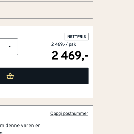
NETTPRIS
2 469,-
/
pak
2 469,-
pipe eller torx bits
Oppgi postnummer
laget
om denne varen er
dig bruk. Skruen er riktig montert når
g.