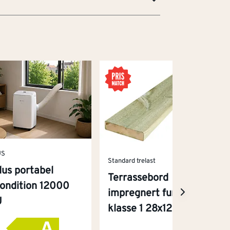
US
Standard trelast
us portabel
Terrassebord
condition 12000
impregnert furu
U
klasse 1 28x120 mm