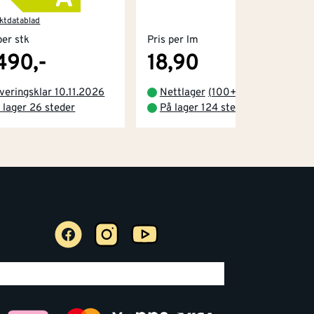
ktdatablad
per stk
Pris per lm
490,-
18,90
veringsklar 10.11.2026
Nettlager
(
100+
)
 lager 26 steder
På lager 124 steder