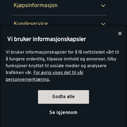
Kjøpsinformasjon
Retur av EE-avfall
Personvern
Kundeservice
Våre kjøkkensentre
Vi bruker informasjonskapsler
Montér
Vi bruker informasjonskapsler for å få nettstedet vårt til
å fungere ordentlig, tilpasse innhold og annonser, tilby
funksjoner knyttet til sosiale medier og analysere
trafikken vår.
For øvrig vises det til vår
personvernerklæring.
Godta alle
Se igjennom