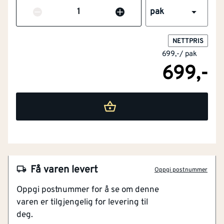
Antall
pak
NETTPRIS
699,-
/
pak
699,-
NOBB
41467846
Artikkelnummer
101180274
Få varen levert
Oppgi postnummer
Beslagskruer
Oppgi postnummer for å se om denne
Til montering av stålbeslag mot tre
varen er tilgjengelig for levering til
Torx for bedre grep
deg.
Fiberkutt spiss