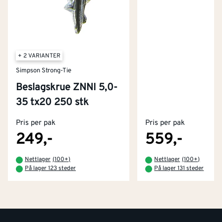
+ 2 VARIANTER
Simpson Strong-Tie
Beslagskrue ZNNI 5,0-
Kontakt oss
35 tx20 250 stk
Om Montér
Pris per pak
Pris per pak
Kjøpsbetingelser
Tjenester
Byggevarehus og åpningstider
249,-
559,-
Betaling
Montér Klubb
Nettlager
(
100+
)
Nettlager
(
100+
)
Prismatch
På lager 123 steder
På lager 131 steder
Netthandel
Medlemsavtaler
100% fornøydgaranti
Retur- og angrerettsskjema
Montér Bedrift
Ledige stillinger