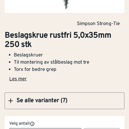
Klikk og hent
Simpson Strong-Tie
Beslagskrue rustfri 5,0x35mm
Beslagskrue rustfri 5,0x35mm 250 stk
250 stk
Beslagskruer
Til montering av stålbeslag mot tre
Torx for bedre grep
Klikk og hent
Les mer
Se alle varianter (7)
Velg antall