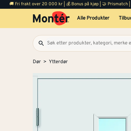
🚚 Fri frakt over 20 000 kr | 💰 Bonus på kjøp | 🤝 Prismatch
Alle Produkter
Tilbu
Dør
Ytterdør