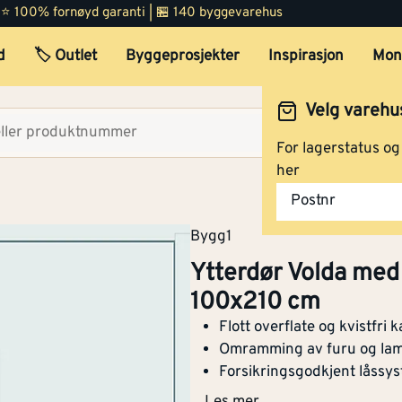
 | ⭐ 100% fornøyd garanti | 🏪 140 byggevarehus
d
🏷️ Outlet
Byggeprosjekter
Inspirasjon
Mon
Velg varehu
Velg lag
For lagerstatus o
her
Postnr
Bygg1
Ytterdør Volda med 
100x210 cm
Flott overflate og kvistfri 
Omramming av furu og lami
Forsikringsgodkjent låssy