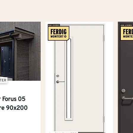
NTER
r Forus 05
yre 90x200