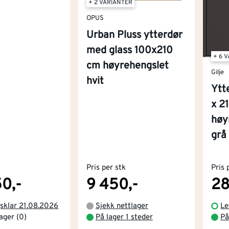
+ 2 VARIANTER
OPUS
Urban Pluss ytterdør
med glass 100x210
+ 6 
cm høyrehengslet
Gilje
hvit
Ytt
x 2
høy
grå
k
Pris per stk
Pris 
0,-
9 450,-
28
sklar 21.08.2026
Sjekk nettlager
Le
lager (0)
På lager 1 steder
På