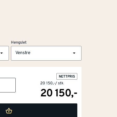
Hengslet
Venstre
NETTPRIS
20 150,-
/
stk
20 150,-
karm
nert finér
stem