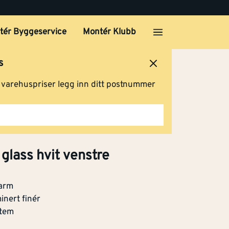
tér Byggeservice
Montér Klubb
s
ersted
Logg inn
Handlevogn
g varehuspriser legg inn ditt postnummer
glass hvit venstre
karm
nert finér
stem