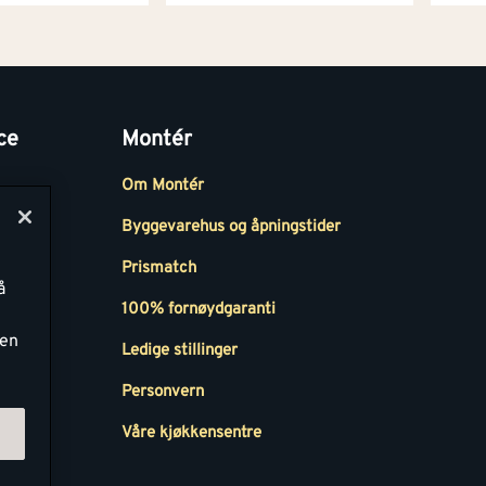
ce
Montér
Om Montér
Byggevarehus og åpningstider
Prismatch
å
r
100% fornøydgaranti
ken
Ledige stillinger
all
Personvern
Våre kjøkkensentre