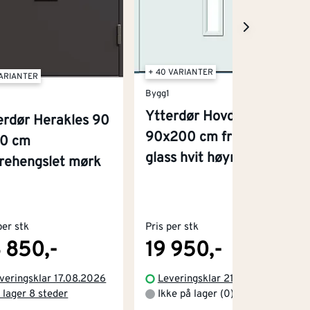
+ 40 VARIANTER
VARIANTER
Bygg1
Ytterdør Hovdeby
erdør Herakles 90
90x200 cm frostet
10 cm
glass hvit høyre
rehengslet mørk
per stk
Pris per stk
 850,-
19 950,-
veringsklar 17.08.2026
Leveringsklar 21.08.2026
 lager 8 steder
Ikke på lager (0)