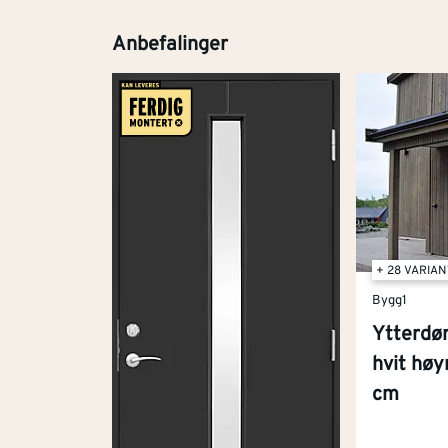
Anbefalinger
+ 28 VARIA
Bygg1
Ytterdø
hvit hø
cm