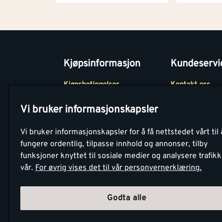
Kjøpsinformasjon
Kundeservi
Kjøpsbetingelser
Kontakt oss
Betaling
Tjenester
Vi bruker informasjonskapsler
Netthandel
Montér Klubb
Vi bruker informasjonskapsler for å få nettstedet vårt til 
Retur- og
Medlemsavtale
fungere ordentlig, tilpasse innhold og annonser, tilby
angrerettsskjema
funksjoner knyttet til sosiale medier og analysere trafik
Montér Bedrift
vår.
For øvrig vises det til vår personvernerklæring.
Retur av EE-avf
Godta alle