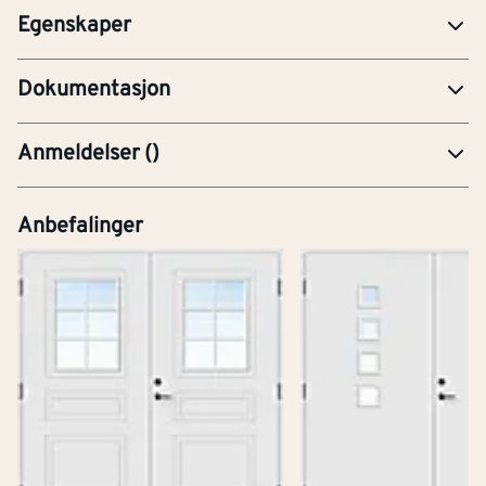
Egenskaper
YTE-Ytelseserklæring (CE-merking)
Dokumentasjon
Anmeldelser
(
)
Anbefalinger