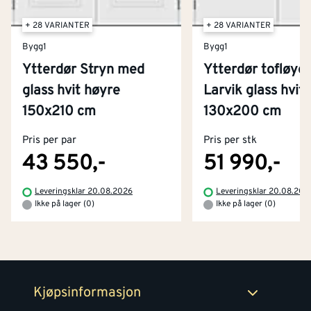
+ 28 VARIANTER
+ 28 VARIANTER
Bygg1
Bygg1
Ytterdør Stryn med
Ytterdør tofløye
glass hvit høyre
Larvik glass hvit
Kontakt oss
150x210 cm
130x200 cm
Om Montér
Pris per par
Pris per stk
Kjøpsbetingelser
Tjenester
Byggevarehus og åpningstider
43 550,-
51 990,-
Betaling
Montér Klubb
Leveringsklar 20.08.2026
Leveringsklar 20.08.202
Prismatch
Ikke på lager (0)
Ikke på lager (0)
Netthandel
Medlemsavtaler
100% fornøydgaranti
Retur- og angrerettsskjema
Montér Bedrift
Ledige stillinger
Kjøpsinformasjon
Retur av EE-avfall