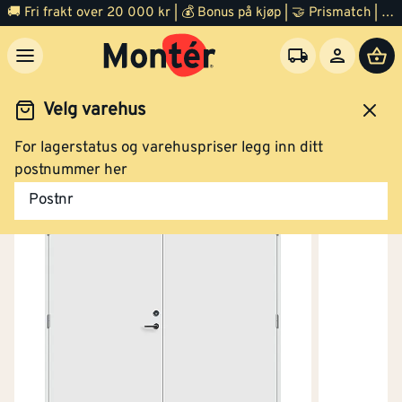
🚚 Fri frakt over 20 000 kr | 💰 Bonus på kjøp | 🤝 Prismatch | ⭐ 100% fornøyd garanti | 🏪 140 byggevarehus
Velg varehus
For lagerstatus og varehuspriser legg inn ditt
Dør
Ytterdør
postnummer her
Postnr