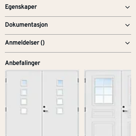
Egenskaper
YTE-Ytelseserklæring (CE-merking)
Dokumentasjon
Anmeldelser
(
)
Anbefalinger