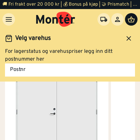
🚚 Fri frakt over 20 000 kr | 💰 Bonus på kjøp | 🤝 Prismatch | ⭐ 100% fornøyd garanti | 🏪 140 byggevarehus
Velg varehus
For lagerstatus og varehuspriser legg inn ditt
Dør
Ytterdør
postnummer her
Postnr