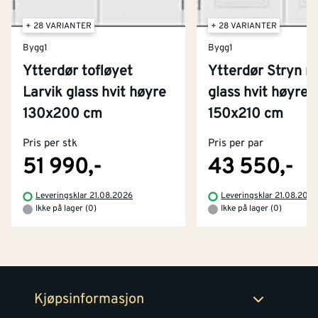
+ 28 VARIANTER
+ 28 VARIANTER
Bygg1
Bygg1
Ytterdør tofløyet
Ytterdør Stryn 
Larvik glass hvit høyre
glass hvit høyre
Kontakt oss
130x200 cm
150x210 cm
Om Montér
Pris per stk
Pris per par
Kjøpsbetingelser
Tjenester
Byggevarehus og åpningstider
51 990,-
43 550,-
Betaling
Montér Klubb
Leveringsklar 21.08.2026
Leveringsklar 21.08.202
Prismatch
Ikke på lager (0)
Ikke på lager (0)
Netthandel
Medlemsavtaler
100% fornøydgaranti
Retur- og angrerettsskjema
Montér Bedrift
Ledige stillinger
Kjøpsinformasjon
Retur av EE-avfall