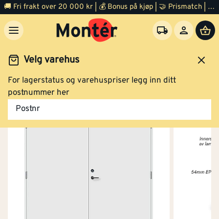
🚚 Fri frakt over 20 000 kr | 💰 Bonus på kjøp | 🤝 Prismatch | ⭐ 100% fornøyd garanti | 🏪 140 byggevarehus
Velg varehus
For lagerstatus og varehuspriser legg inn ditt
Dør
Ytterdør
postnummer her
Postnr