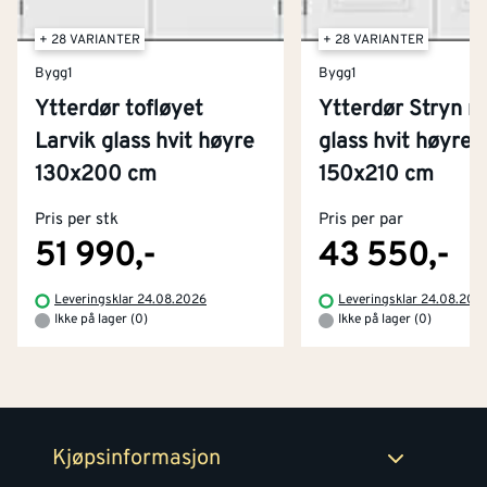
+ 28 VARIANTER
+ 28 VARIANTER
Bygg1
Bygg1
Ytterdør tofløyet
Ytterdør Stryn 
Larvik glass hvit høyre
glass hvit høyre
Kontakt oss
130x200 cm
150x210 cm
Om Montér
Pris per stk
Pris per par
Kjøpsbetingelser
Tjenester
Byggevarehus og åpningstider
51 990,-
43 550,-
Betaling
Montér Klubb
Leveringsklar 24.08.2026
Leveringsklar 24.08.202
Prismatch
Ikke på lager (0)
Ikke på lager (0)
Netthandel
Medlemsavtaler
100% fornøydgaranti
Retur- og angrerettsskjema
Montér Bedrift
Ledige stillinger
Kjøpsinformasjon
Retur av EE-avfall