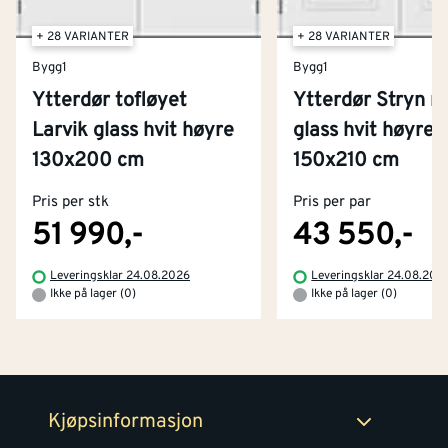
+ 28 VARIANTER
+ 28 VARIANTER
Bygg1
Bygg1
Ytterdør tofløyet
Ytterdør Stryn 
Larvik glass hvit høyre
glass hvit høyre
Kontakt oss
130x200 cm
150x210 cm
Om Montér
Pris per stk
Pris per par
Kjøpsbetingelser
Tjenester
Byggevarehus og åpningstider
51 990,-
43 550,-
Betaling
Montér Klubb
Leveringsklar 24.08.2026
Leveringsklar 24.08.202
Prismatch
Ikke på lager (0)
Ikke på lager (0)
Netthandel
Medlemsavtaler
100% fornøydgaranti
Retur- og angrerettsskjema
Montér Bedrift
Ledige stillinger
Kjøpsinformasjon
Retur av EE-avfall