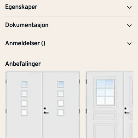
Egenskaper
YTE-Ytelseserklæring (CE-merking)
Dokumentasjon
Anmeldelser
(
)
Anbefalinger