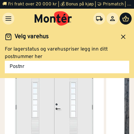
🚚 Fri frakt over 20 000 kr | 💰 Bonus på kjøp | 🤝 Prismatch | ⭐ 100% fornøyd garanti | 🏪 140 byggevarehus
Velg varehus
For lagerstatus og varehuspriser legg inn ditt
Dør
Ytterdør
postnummer her
Postnr