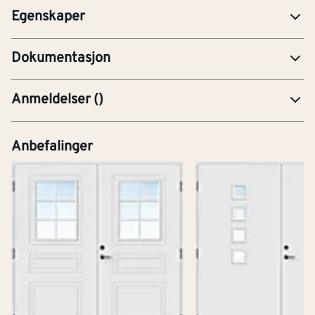
Egenskaper
YTE-Ytelseserklæring (CE-merking)
Dokumentasjon
Anmeldelser
(
)
Anbefalinger