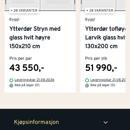
+ 28 VARIANTER
+ 28 VARIANTER
Bygg1
Bygg1
Ytterdør Stryn med
Ytterdør tofløye
glass hvit høyre
Larvik glass hvit
Kontakt oss
150x210 cm
130x200 cm
Om Montér
Pris per par
Pris per stk
Kjøpsbetingelser
Tjenester
Byggevarehus og åpningstider
43 550,-
51 990,-
Betaling
Montér Klubb
Leveringsklar 21.08.2026
Leveringsklar 21.08.202
Prismatch
Ikke på lager (0)
Ikke på lager (0)
Netthandel
Medlemsavtaler
100% fornøydgaranti
Retur- og angrerettsskjema
Montér Bedrift
Ledige stillinger
Kjøpsinformasjon
Retur av EE-avfall