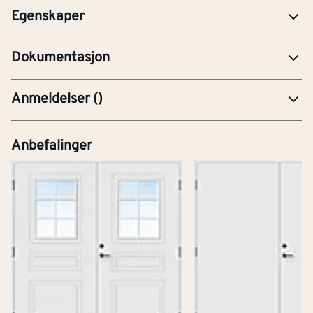
Egenskaper
YTE-Ytelseserklæring (CE-merking)
Dokumentasjon
Anmeldelser
(
)
Anbefalinger