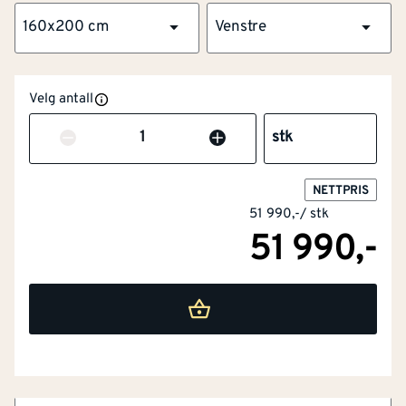
160x200 cm
Venstre
NOBB
51190837
Velg antall
Artikkelnummer
101298150
Antall
stk
Flott overflate og kvistfri karm
Høy isoleringsevne med 2-lags glass
NETTPRIS
51 990,-
/
stk
Ramtre av furu og laminert finér
51 990,-
Forsikringsgodkjent låssystem
Lang levetid og lavt vedlikehold
Ytterdør i moderne design med glassfelt og svært god
isolasjonsevne. Døren er utviklet for nordiske forhold
og kombinerer høy kvalitet, sikkerhet og
Dørblad bredde
[mm]
1534
energieffektivitet. Med robuste materialvalg og
gjennomtenkte detaljer er dette en dør som tåler vær