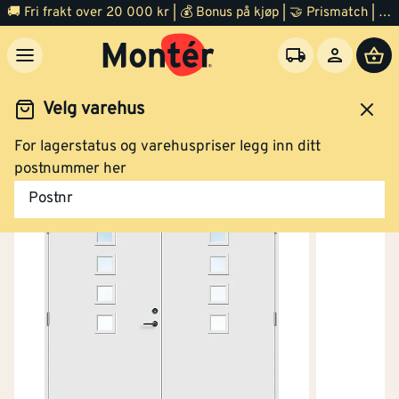
🚚 Fri frakt over 20 000 kr | 💰 Bonus på kjøp | 🤝 Prismatch | ⭐ 100% fornøyd garanti | 🏪 140 byggevarehus
Velg varehus
For lagerstatus og varehuspriser legg inn ditt
Dør
Ytterdør
postnummer her
Postnr