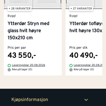
+ 28 VARIANTER
+ 27 VARIANTER
Bygg1
Bygg1
Ytterdør Stryn med
Ytterdør tofløyet
glass hvit høyre
hvit høyre 130x
Kontakt oss
150x210 cm
Om Montér
Pris per par
Pris per stk
Kjøpsbetingelser
Tjenester
Byggevarehus og åpningstider
43 550,-
40 490,-
Betaling
Montér Klubb
Leveringsklar 20.08.2026
Leveringsklar 20.08.202
Prismatch
Ikke på lager (0)
Ikke på lager (0)
Netthandel
Medlemsavtaler
100% fornøydgaranti
Retur- og angrerettsskjema
Montér Bedrift
Ledige stillinger
Kjøpsinformasjon
Retur av EE-avfall