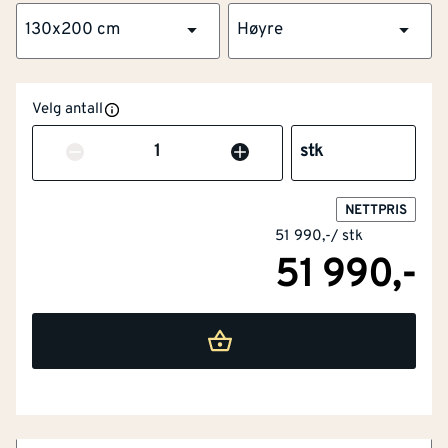
130x200 cm
Høyre
NOBB
51190765
Velg antall
Artikkelnummer
101298143
Antall
stk
Flott overflate og kvistfri karm
Høy isoleringsevne med 2-lags glass
NETTPRIS
51 990,-
/
stk
Ramtre av furu og laminert finér
51 990,-
Forsikringsgodkjent låssystem
Lang levetid og lavt vedlikehold
Ytterdør i moderne design med glassfelt og svært god
isolasjonsevne. Døren er utviklet for nordiske forhold
og kombinerer høy kvalitet, sikkerhet og
Dørblad bredde
[mm]
1234
energieffektivitet. Med robuste materialvalg og
gjennomtenkte detaljer er dette en dør som tåler vær