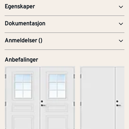
Egenskaper
YTE-Ytelseserklæring (CE-merking)
Dokumentasjon
Anmeldelser
(
)
Anbefalinger