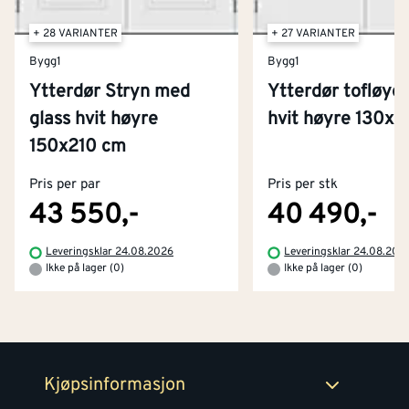
+ 28 VARIANTER
+ 27 VARIANTER
Bygg1
Bygg1
Ytterdør Stryn med
Ytterdør tofløyet
glass hvit høyre
hvit høyre 130x
Kontakt oss
150x210 cm
Om Montér
Pris per par
Pris per stk
Kjøpsbetingelser
Tjenester
Byggevarehus og åpningstider
43 550,-
40 490,-
Betaling
Montér Klubb
Leveringsklar 24.08.2026
Leveringsklar 24.08.202
Prismatch
Ikke på lager (0)
Ikke på lager (0)
Netthandel
Medlemsavtaler
100% fornøydgaranti
Retur- og angrerettsskjema
Montér Bedrift
Ledige stillinger
Kjøpsinformasjon
Retur av EE-avfall