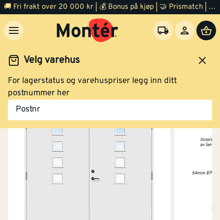
🚚 Fri frakt over 20 000 kr | 💰 Bonus på kjøp | 🤝 Prismatch | ⭐ 100% fornøyd garanti | 🏪 140 byggevarehus
Velg varehus
For lagerstatus og varehuspriser legg inn ditt
Dør
Ytterdør
postnummer her
Postnr