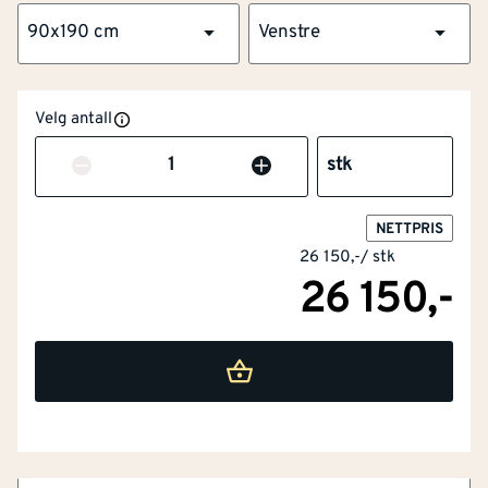
90x190 cm
Venstre
NOBB
44196055
Velg antall
Artikkelnummer
101294621
Antall
stk
Flott overflate og kvistfri karm
Omramming av furu og laminert finér
Forsikringsgodkjent låssystem
NETTPRIS
26 150,-
/
stk
Tre hengsler med bakkantsikring
26 150,-
Høy isoleringsevne
Bygg1 Ytterdør Stryn kombinerer tradisjonelt design
med moderne komfort og god isolasjonsevne. Den
sporfreste utsiden gir døren et klassisk uttrykk, mens
den slette innsiden passer naturlig inn i de fleste hjem.
Dørblad bredde
[mm]
825
Glassfeltet slipper inn behagelig dagslys og bidrar til
et lyst og innbydende inngangsparti. Døren er