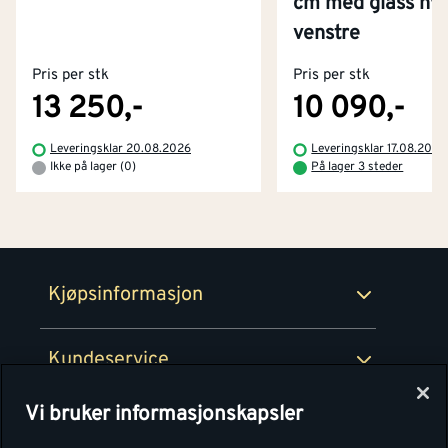
cm med glass hvi
Kontakt oss
venstre
Om Montér
Pris per stk
Pris per stk
Kjøpsbetingelser
Tjenester
Byggevarehus og åpningstider
13 250,-
10 090,-
Betaling
Montér Klubb
Leveringsklar 20.08.2026
Leveringsklar 17.08.2026
Prismatch
Ikke på lager (0)
På lager 3 steder
Netthandel
Medlemsavtaler
100% fornøydgaranti
Retur- og angrerettsskjema
Montér Bedrift
Ledige stillinger
Kjøpsinformasjon
Retur av EE-avfall
Personvern
Kundeservice
Våre kjøkkensentre
Vi bruker informasjonskapsler
Montér