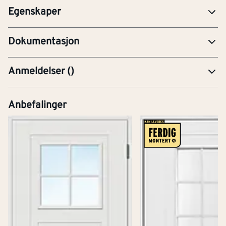
Egenskaper
YTE-Ytelseserklæring (CE-merking)
Dokumentasjon
Anmeldelser
(
)
Anbefalinger