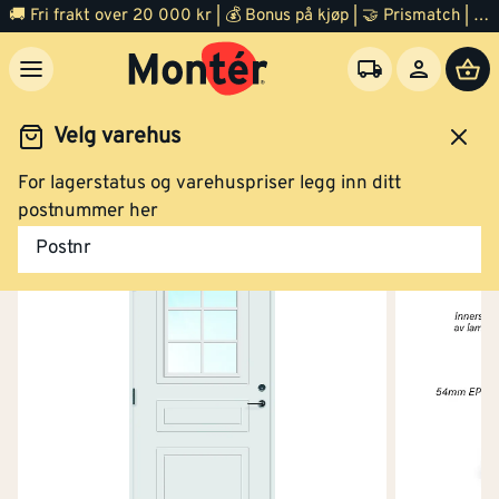
🚚 Fri frakt over 20 000 kr | 💰 Bonus på kjøp | 🤝 Prismatch | ⭐ 100% fornøyd garanti | 🏪 140 byggevarehus
Velg varehus
For lagerstatus og varehuspriser legg inn ditt
Dør
Ytterdør
postnummer her
Postnr